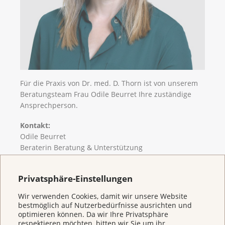
Für die Praxis von Dr. med. D. Thorn ist von unserem
Beratungsteam Frau Odile Beurret Ihre zuständige
Ansprechperson.
Kontakt:
Odile Beurret
Beraterin Beratung & Unterstützung
Telefon 061 319 91 77
E-Mail
Privatsphäre-Einstellungen
Flyer_Früherkennung sozialer Probleme 2025
Wir verwenden Cookies, damit wir unsere Website
bestmöglich auf Nutzerbedürfnisse ausrichten und
(
pdf
,
488 KB
)
optimieren können. Da wir Ihre Privatsphäre
respektieren möchten, bitten wir Sie um ihr