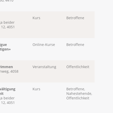
30, 4410
Kurs
Betroffene
ga beider
 12, 4051
igue
Online-Kurse
Betroffene
ltigen»
hwimmen
Veranstaltung
Öffentlichkeit
nweg, 4058
wältigung
Kurs
Betroffene,
it
Nahestehende,
ga beider
Öffentlichkeit
 12, 4051