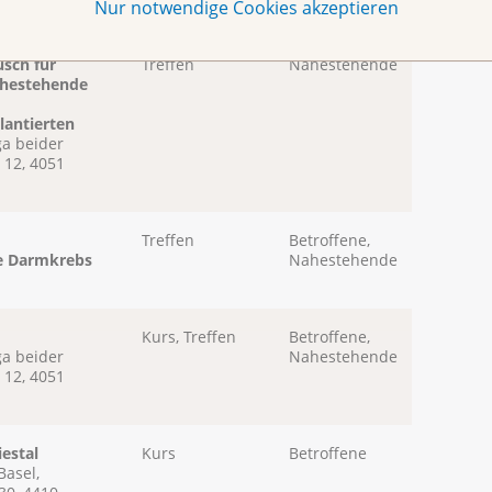
Nur notwendige Cookies akzeptieren
 Kiental (BE)
sch für
Treffen
Nahestehende
ahestehende
lantierten
ga beider
 12, 4051
Treffen
Betroffene,
pe Darmkrebs
Nahestehende
Kurs, Treffen
Betroffene,
ga beider
Nahestehende
 12, 4051
iestal
Kurs
Betroffene
Basel,