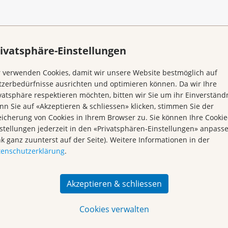
.
Achtung:
Fällt aus am 10.7. | 17.7. | 7.8.2026.
ivatsphäre-Einstellungen
ga in Basel statt, wenn nicht anders angegeben.
Based Stress Reduction) - Stressbewältigung durch
 verwenden Cookies, damit wir unsere Website bestmöglich auf
 13. Oktober 2026
statt. Mehr Informationen zum Kurs
zerbedürfnisse ausrichten und optimieren können. Da wir Ihre
vatsphäre respektieren möchten, bitten wir Sie um ihr Einverständn
n Sie auf «Akzeptieren & schliessen» klicken, stimmen Sie der
icherung von Cookies in Ihrem Browser zu. Sie können Ihre Cookie
n & Kurse
stellungen jederzeit in den «Privatsphären-Einstellungen» anpass
nk ganz zuunterst auf der Seite). Weitere Informationen in der
tenschutzerklärung
.
Akzeptieren & schliessen
Kategorie
Zielgruppe
Cookies verwalten
Kurs
Betroffene
rhotel