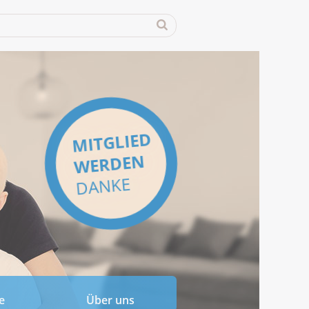
MITGLIED
WERDEN
DANKE
e
Über uns