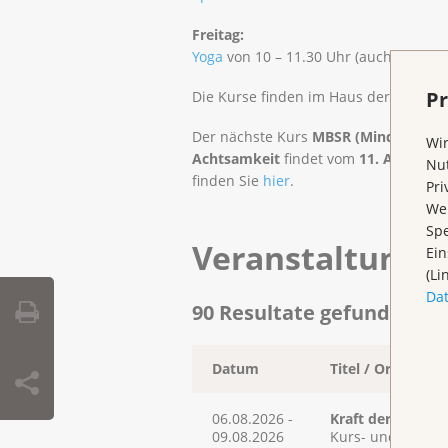
Freitag:
Yoga
von 10 – 11.30 Uhr (auch online)
Pr
Die Kurse finden im Haus der Krebsli
Der nächste Kurs
MBSR (Mindfulness 
Wir
Achtsamkeit
findet vom
11. August –
Nut
finden Sie
hier
.
Pri
Wen
Spe
Veranstaltunge
Ein
(Li
Da
90 Resultate gefunden
Datum
Titel / Ort
06.08.2026 -
Kraft der Natur
09.08.2026
Kurs- und Semina