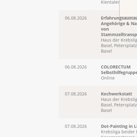
Kientalerhof AG in
06.08.2026
Erfahrungsaustau
Angehörige & N
von
Stammzelltransp
Haus der Krebsli
Basel, Petersplatz
Basel
06.08.2026
COLORECTUM
Selbsthilfegrup
Online
07.08.2026
Kochwerkstatt
Haus der Krebsli
Basel, Petersplatz
Basel
07.08.2026
Dot-Painting in L
Krebsliga beider 