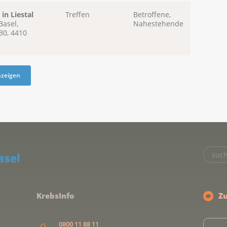
in Liestal
Treffen
Betroffene,
Basel,
Nahestehende
30, 4410
nzeigen
KrebsInfo
Z
0800 11 88 11