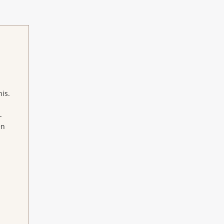
is.
-
en