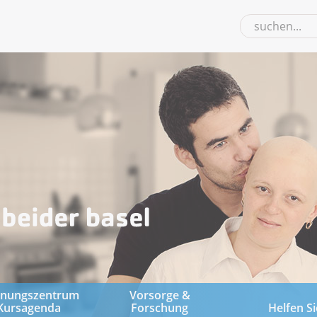
gnungszentrum
Vorsorge &
Kursagenda
Forschung
Helfen Si