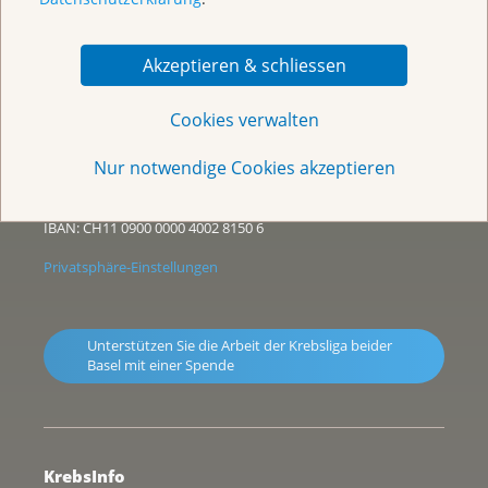
Haus der Krebsliga beider Basel
Petersplatz 12
Akzeptieren & schliessen
CH-4051 Basel
Cookies verwalten
Telefon 061 319 99 88
Telefax 061 319 99 89
Nur notwendige Cookies akzeptieren
info@klbb.ch
Spendenkonto: PC 40–28150-6
IBAN: CH11 0900 0000 4002 8150 6
Privatsphäre-Einstellungen
Unterstützen Sie die Arbeit der Krebsliga beider
Basel mit einer Spende
KrebsInfo