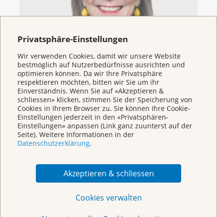
Privatsphäre-Einstellungen
Wir verwenden Cookies, damit wir unsere Website
bestmöglich auf Nutzerbedürfnisse ausrichten und
optimieren können. Da wir Ihre Privatsphäre
respektieren möchten, bitten wir Sie um ihr
Einverständnis. Wenn Sie auf «Akzeptieren &
schliessen» klicken, stimmen Sie der Speicherung von
Cookies in Ihrem Browser zu. Sie können Ihre Cookie-
Einstellungen jederzeit in den «Privatsphären-
Barbara Kundert
Einstellungen» anpassen (Link ganz zuunterst auf der
Seite). Weitere Informationen in der
Barbara Kundert
Datenschutzerklärung
.
Projektkoordinatorin Netzwerk & Outreach
Telefon 061 319 91 70
Akzeptieren & schliessen
E-Mail
screening@klbb.ch
Cookies verwalten