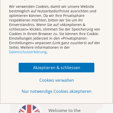
zusätzlicher bildgebender Verfahren sinnvoll sein,
Wir verwenden Cookies, damit wir unsere Website
zum Beispiel eine Magnetresonanztomografie.
bestmöglich auf Nutzerbedürfnisse ausrichten und
optimieren können. Da wir Ihre Privatsphäre
respektieren möchten, bitten wir Sie um ihr
Einverständnis. Wenn Sie auf «Akzeptieren &
Therapie
schliessen» klicken, stimmen Sie der Speicherung von
Cookies in Ihrem Browser zu. Sie können Ihre Cookie-
Befindet sich der Krebs noch in einem sehr frühen
Einstellungen jederzeit in den «Privatsphären-
Stadium, wird lediglich der befallene Teil des
Einstellungen» anpassen (Link ganz zuunterst auf der
Gebärmutterhalses entfernt. Bei weiter
Seite). Weitere Informationen in der
Datenschutzerklärung
.
fortgeschrittenen Stadien muss die Gebärmutter
meistens komplett entfernt werden; manchmal auch
die Eierstöcke samt Eileitern. Das bedeutet, dass die
Akzeptieren & schliessen
betroffene Frau keine Kinder mehr bekommen kann.
Manchmal folgen nach der Operation zusätzlich eine
Cookies verwalten
Strahlentherapie und/oder eine Chemotherapie.
Nur notwendige Cookies akzeptieren
Welcome to the