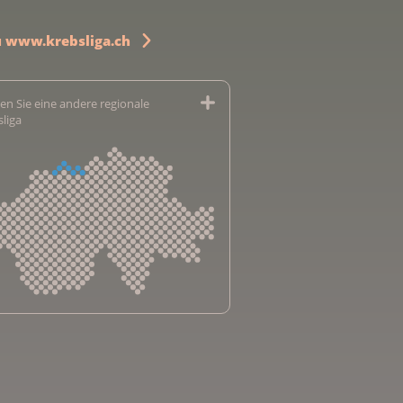
u www.krebsliga.ch
en Sie eine andere regionale
sliga
sliga Aargau
sliga beider Basel
sliga Bern