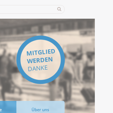
MITGLIED
WERDEN
DANKE
e
Über uns