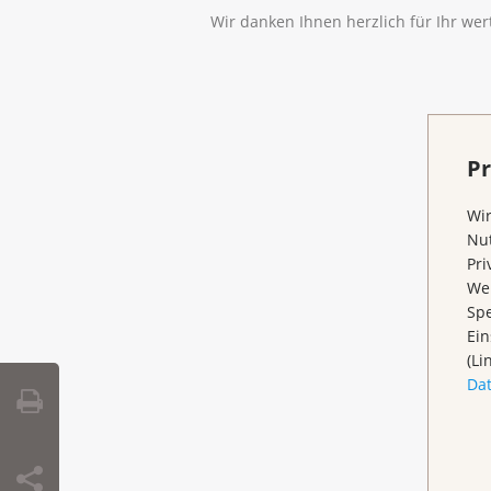
Wir danken Ihnen herzlich für Ihr we
Pr
Wir
Nut
Pri
Wen
Spe
Ein
(Li
Da