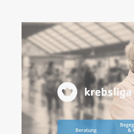
Bege
Beratung
& 