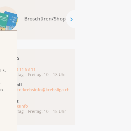
Broschüren/Shop
ebsInfo
0800 11 88 11
is.
Montag – Freitag: 10 – 18 Uhr
-
E-Mail
en
mailto:krebsinfo@krebsliga.ch
Chat
KrebsInfo
Montag – Freitag: 10 – 18 Uhr