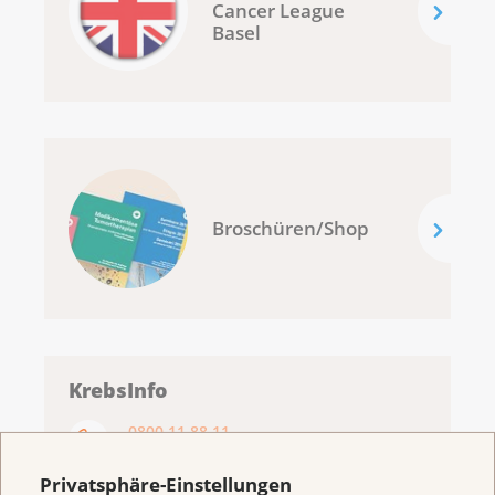
Cancer League
Basel
Broschüren/Shop
KrebsInfo
0800 11 88 11
Montag – Freitag: 10 – 18 Uhr
Privatsphäre-Einstellungen
E-Mail