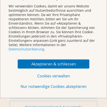
mailto:krebsinfo@krebsliga.ch
Wir verwenden Cookies, damit wir unsere Website
bestmöglich auf Nutzerbedürfnisse ausrichten und
Chat
optimieren können. Da wir Ihre Privatsphäre
KrebsInfo
respektieren möchten, bitten wir Sie um ihr
Montag – Freitag: 10 – 18 Uhr
Einverständnis. Wenn Sie auf «Akzeptieren &
schliessen» klicken, stimmen Sie der Speicherung von
Cookies in Ihrem Browser zu. Sie können Ihre Cookie-
Einstellungen jederzeit in den «Privatsphären-
Einstellungen» anpassen (Link ganz zuunterst auf der
Seite). Weitere Informationen in der
Datenschutzerklärung
.
Akzeptieren & schliessen
Weitere Themen
Cookies verwalten
Nur notwendige Cookies akzeptieren
Beratung
Begegnungszentrum & Kursagenda