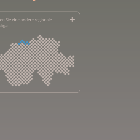
en Sie eine andere regionale
sliga
sliga Aargau
sliga beider Basel
sliga Bern
sliga Freiburg
e genevoise contre le cancer