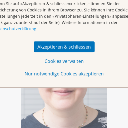
n Sie auf «Akzeptieren & schliessen» klicken, stimmen Sie der
icherung von Cookies in Ihrem Browser zu. Sie können Ihre Cookie
e und Langzeitfolgen!
stellungen jederzeit in den «Privatsphären-Einstellungen» anpass
nk ganz zuunterst auf der Seite). Weitere Informationen in der
tenschutzerklärung
.
welchen
ene
Akzeptieren & schliessen
ge
d
Cookies verwalten
in
ia
Nur notwendige Cookies akzeptieren
ew zum