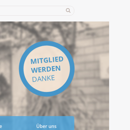
MITGLIED
WERDEN
DANKE
e
Über uns