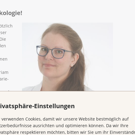
kologie!
ötzlich
eser
 Die
den
inen
riam
arie-
e und
M. Sc. Marie-Luise Fontana Fachpsychologin für
l,
Psychotherapie FSP, Psychoonkologische
ivatsphäre-Einstellungen
Psychotherapeutin SGPO
 verwenden Cookies, damit wir unsere Website bestmöglich auf
zerbedürfnisse ausrichten und optimieren können. Da wir Ihre
e!
(
pdf
,
166 KB
)
vatsphäre respektieren möchten, bitten wir Sie um ihr Einverständn