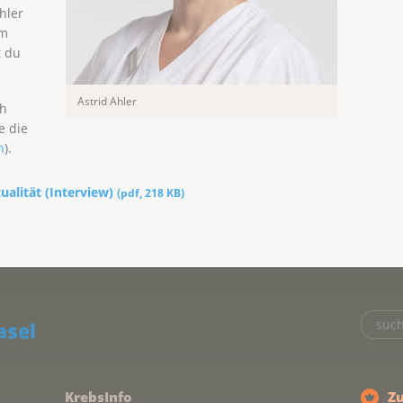
hler
um
t du
Astrid Ahler
ch
e die
h
).
xualität (Interview)
(
pdf
,
218 KB
)
KrebsInfo
Z