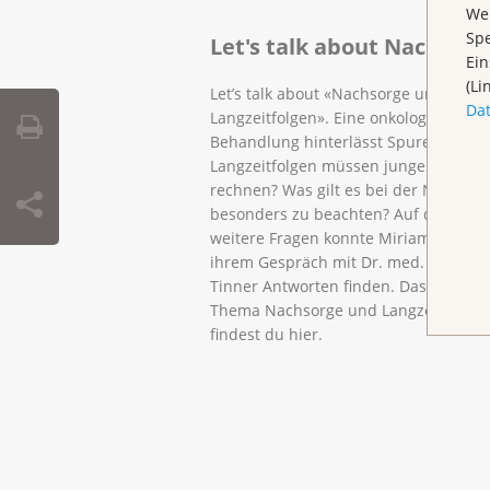
Wen
Spe
Let's talk about Nachsorg
Ein
(Li
Let’s talk about «Nachsorge und
Da
Langzeitfolgen». Eine onkologische
Behandlung hinterlässt Spuren. Mit 
Langzeitfolgen müssen junge Betroff
rechnen? Was gilt es bei der Nachsor
besonders zu beachten? Auf diese un
weitere Fragen konnte Miriam Döbeli 
ihrem Gespräch mit Dr. med. Eva Mar
Tinner Antworten finden. Das Intervi
Thema Nachsorge und Langzeitfolgen
findest du hier.