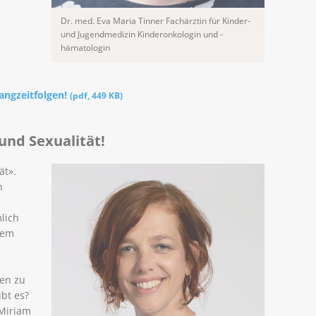
Dr. med. Eva Maria Tinner Fachärztin für Kinder-
und Jugendmedizin Kinderonkologin und -
hämatologin
angzeitfolgen!
(
pdf
,
449 KB
)
 und Sexualität!
ät».
n
lich
dem
men zu
bt es?
 Miriam