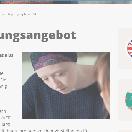
enverfügung «plus» (ACP)
tungsangebot
g plus
ie
Sie
ähig
ach
 (ACP)
ulars:
t Ihnen Ihre persönlichen Vorstellungen für