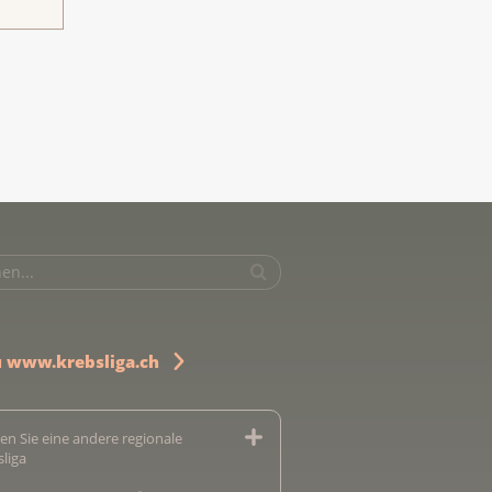
u www.krebsliga.ch
en Sie eine andere regionale
sliga