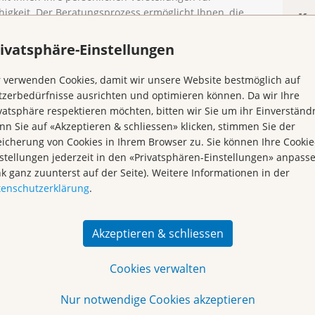
higkeit. Der Beratungsprozess ermöglicht Ihnen, die
Kr
verstehen, sich über deren Chancen und Risiken klar
are Entscheidungen zu treffen, die in einer
ivatsphäre-Einstellungen
estgehalten werden.
 verwenden Cookies, damit wir unsere Website bestmöglich auf
d wird vom Bundesamt für Gesundheit (BAG) empfohlen.
zerbedürfnisse ausrichten und optimieren können. Da wir Ihre
vatsphäre respektieren möchten, bitten wir Sie um ihr Einverständn
n Sie auf «Akzeptieren & schliessen» klicken, stimmen Sie der
enverfügung «plus» kostet einmalig CHF 250,-, eine
icherung von Cookies in Ihrem Browser zu. Sie können Ihre Cookie
stellungen jederzeit in den «Privatsphären-Einstellungen» anpass
nk ganz zuunterst auf der Seite). Weitere Informationen in der
61 319 99 88
tenschutzerklärung
.
Akzeptieren & schliessen
Cookies verwalten
CP-Beratungen an:
Nur notwendige Cookies akzeptieren