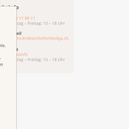
ebsInfo
0800 11 88 11
Montag – Freitag: 10 – 18 Uhr
E-Mail
mailto:krebsinfo@krebsliga.ch
is.
Chat
KrebsInfo
-
Montag – Freitag: 10 – 18 Uhr
en