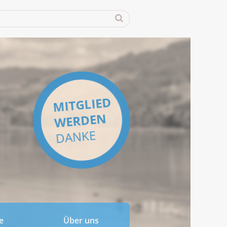
MITGLIED
WERDEN
DANKE
e
Über uns