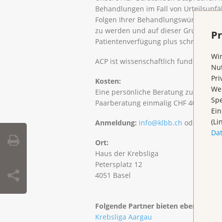
Behandlungen im Fall von Urteilsunfä
Folgen Ihrer Behandlungswünsche zu 
zu werden und auf dieser Grundlage kl
Pr
Patientenverfügung plus schriftlich f
Wir
ACP ist wissenschaftlich fundiert un
Nut
Pri
Kosten:
Wen
Eine persönliche Beratung zur Patient
Spe
Paarberatung einmalig CHF 400,-.
Ein
(Li
Anmeldung:
info@klbb.ch
oder Tel. 0
Da
Ort:
Haus der Krebsliga
Petersplatz 12
4051 Basel
Folgende Partner bieten ebenfalls A
Krebsliga Aargau