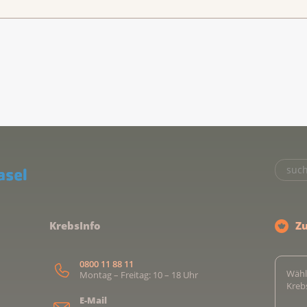
KrebsInfo
Z
0800 11 88 11
Wähl
Montag – Freitag: 10 – 18 Uhr
Kreb
E-Mail