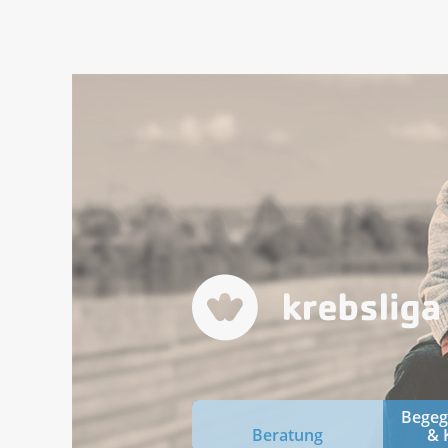
Bege
Beratung
& 