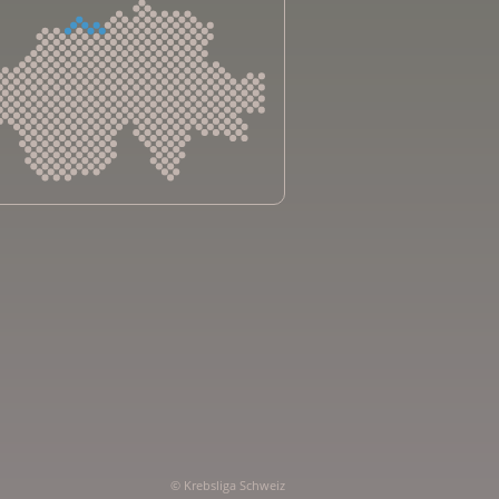
sliga Aargau
sliga beider Basel
sliga Bern
sliga Freiburg
e genevoise contre le cancer
bsliga Graubünden
e jurassienne contre le cancer
e neuchâteloise contre le cancer
sliga Ostschweiz
© Krebsliga Schweiz