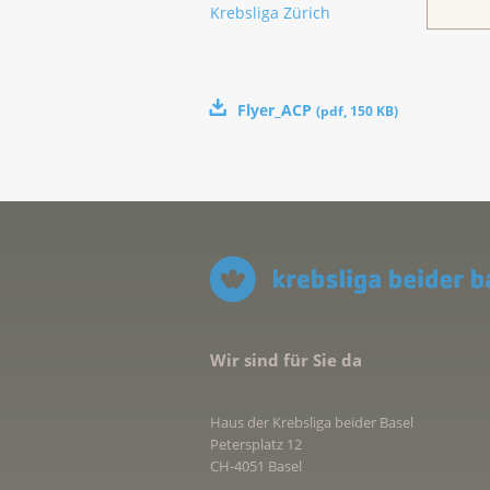
Krebsliga Zürich
Flyer_ACP
(
pdf
,
150 KB
)
Wir sind für Sie da
Haus der Krebsliga beider Basel
Petersplatz 12
CH-4051 Basel