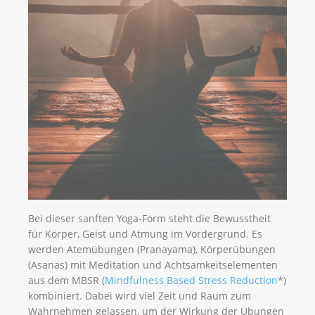
Bei dieser sanften Yoga-Form steht die Bewusstheit
für Körper, Geist und Atmung im Vordergrund. Es
werden Atemübungen (Pranayama), Körperübungen
(Asanas) mit Meditation und Achtsamkeitselementen
aus dem MBSR (
Mindfulness Based Stress Reduction
*)
kombiniert. Dabei wird viel Zeit und Raum zum
Wahrnehmen gelassen, um der Wirkung der Übungen