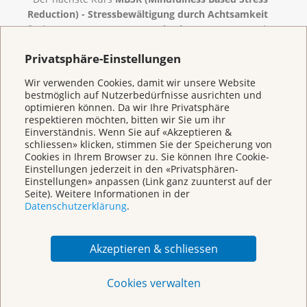
Reduction) - Stressbewältigung durch Achtsamkeit
findet vom
11. August – 13. Oktober 2026
statt. Mehr
Informationen zum Kurs finden Sie
hier
.
Privatsphäre-Einstellungen
Wir verwenden Cookies, damit wir unsere Website
bestmöglich auf Nutzerbedürfnisse ausrichten und
optimieren können. Da wir Ihre Privatsphäre
respektieren möchten, bitten wir Sie um ihr
Welcome to the
Einverständnis. Wenn Sie auf «Akzeptieren &
Cancer League
schliessen» klicken, stimmen Sie der Speicherung von
Basel
Cookies in Ihrem Browser zu. Sie können Ihre Cookie-
Einstellungen jederzeit in den «Privatsphären-
Einstellungen» anpassen (Link ganz zuunterst auf der
Seite). Weitere Informationen in der
Datenschutzerklärung
.
Akzeptieren & schliessen
Broschüren/Shop
Cookies verwalten