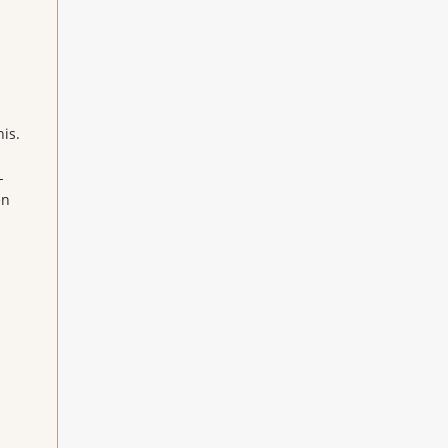
is.
-
en