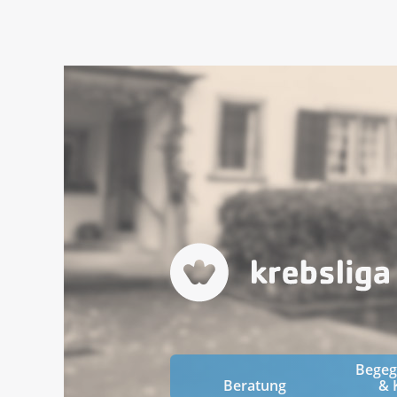
Bege
Beratung
& 