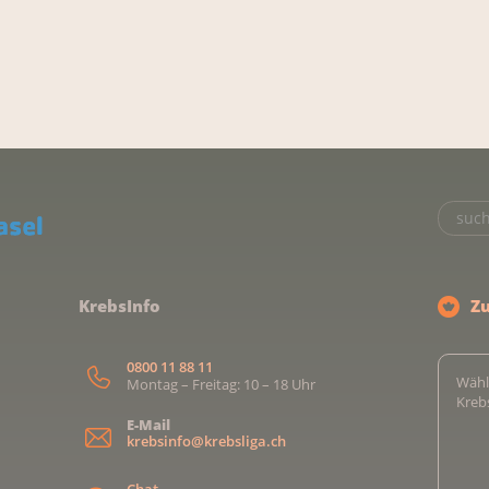
KrebsInfo
Z
0800 11 88 11
Wähl
Montag – Freitag: 10 – 18 Uhr
Kreb
E-Mail
krebsinfo@krebsliga.ch