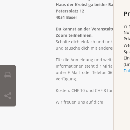
Haus der Krebsliga beider Basel
Petersplatz 12
Pr
4051 Basel
Wir
Du kannst an der Veranstaltung auc
Nut
Zoom teilnehmen.
Pri
Schalte dich einfach und unkomplizie
Wen
und tausche dich mit anderen aus.
Spe
Ein
Für die Anmeldung und weitere
(Li
Informationen steht dir Miriam Döbel
Da
unter E-Mail oder Telefon 061 531 99 
Verfügung.
Kosten: CHF 10 und CHF 8 für Mitglie
Wir freuen uns auf dich!