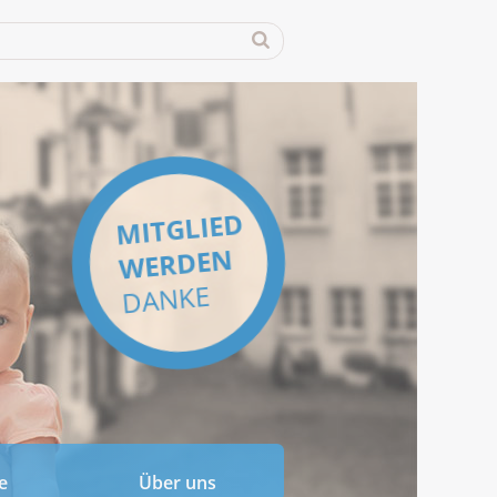
MITGLIED
WERDEN
DANKE
e
Über uns