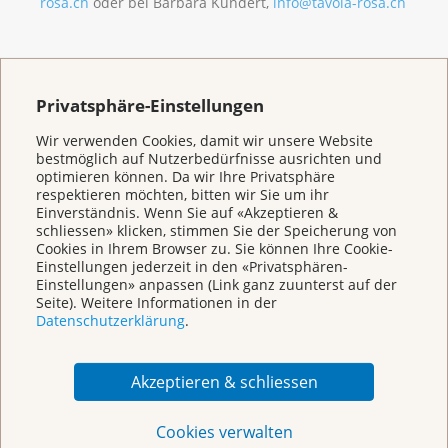
rosa.ch
oder bei Barbara Kundert,
info@tavola-rosa.ch
Privatsphäre-Einstellungen
Zurück zur Übersicht
Wir verwenden Cookies, damit wir unsere Website
bestmöglich auf Nutzerbedürfnisse ausrichten und
optimieren können. Da wir Ihre Privatsphäre
respektieren möchten, bitten wir Sie um ihr
Einverständnis. Wenn Sie auf «Akzeptieren &
Welcome to the
schliessen» klicken, stimmen Sie der Speicherung von
Cancer League
Cookies in Ihrem Browser zu. Sie können Ihre Cookie-
Basel
Einstellungen jederzeit in den «Privatsphären-
Einstellungen» anpassen (Link ganz zuunterst auf der
Seite). Weitere Informationen in der
Datenschutzerklärung
.
Akzeptieren & schliessen
Cookies verwalten
Broschüren/Shop