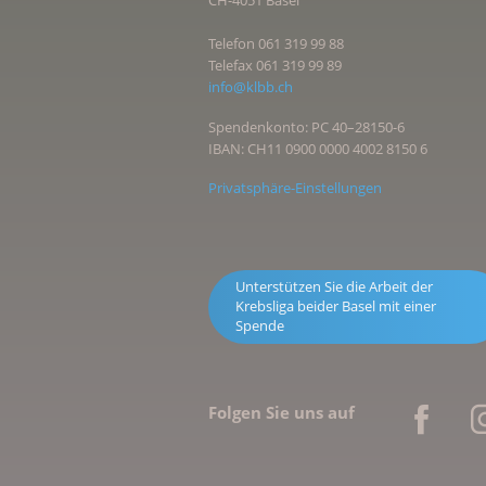
CH-4051 Basel
Wichtig
Telefon 061 319 99 88
Wenn Sie bereits vor Januar 2013 ein
Telefax 061 319 99 89
diese rechtsgültig. Das neue Gesetz b
info@klbb.ch
Selbstbestimmung noch stärker wahr
Spendenkonto: PC 40–28150-6
Patientenverfügung sporadisch auf ih
IBAN: CH11 0900 0000 4002 8150 6
Krankenkasse kann die Patientenver
eintragen werden.
Privatsphäre-Einstellungen
Unterstützen Sie die Arbeit der
Krebsliga beider Basel mit einer
Spende
Folgen Sie uns auf