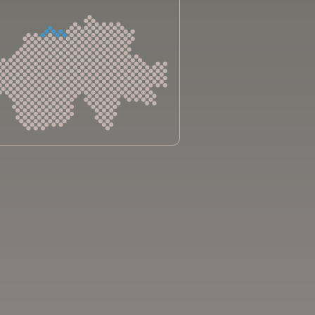
sliga Aargau
sliga beider Basel
sliga Bern
sliga Freiburg
e genevoise contre le cancer
bsliga Graubünden
e jurassienne contre le cancer
e neuchâteloise contre le cancer