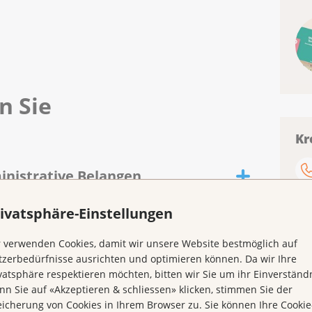
n Sie
Kr
inistrative Belangen
 um Sozialversicherungen, klären allfällige Ansprüche
ivatsphäre-Einstellungen
ie Antragsformulare aus (bspw. für IV-Leistungen,
ungen).
der benötigen Sie Unterstützung hinsichtlich vertrags-
d Familienangebote
 verwenden Cookies, damit wir unsere Website bestmöglich auf
aben im Zusammenhang mit Ihrer Erkrankung, so
n? Sind Sie unsicher im Zusammenhang mit Ihrer
zerbedürfnisse ausrichten und optimieren können. Da wir Ihre
 Sie gerne.
ur die erkrankte Person. Sie stellt das gesamte
vatsphäre respektieren möchten, bitten wir Sie um ihr Einverständn
sforderungen. Angehörige übernehmen zusätzliche
n Sie auf «Akzeptieren & schliessen» klicken, stimmen Sie der
eit, Kraft und Raum für Erholung. Wir unterstützen
r Umfeld über die Diagnose informieren sollen? Sind
icherung von Cookies in Ihrem Browser zu. Sie können Ihre Cookie