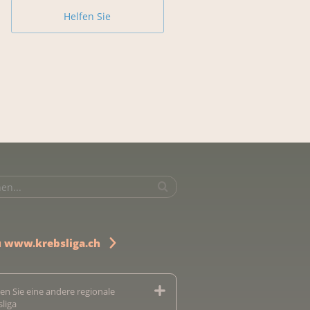
Helfen Sie
u www.krebsliga.ch
en Sie eine andere regionale
sliga