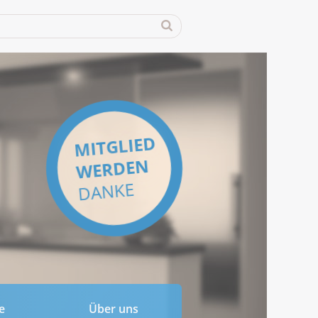
MITGLIED
WERDEN
DANKE
e
Über uns