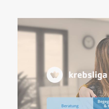
Bege
Beratung
& 