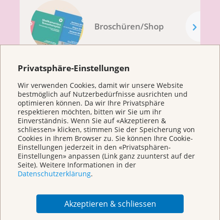
Broschüren/Shop
Privatsphäre-Einstellungen
Wir verwenden Cookies, damit wir unsere Website
bestmöglich auf Nutzerbedürfnisse ausrichten und
KrebsInfo
optimieren können. Da wir Ihre Privatsphäre
respektieren möchten, bitten wir Sie um ihr
0800 11 88 11
Einverständnis. Wenn Sie auf «Akzeptieren &
Montag – Freitag: 10 – 18 Uhr
schliessen» klicken, stimmen Sie der Speicherung von
Cookies in Ihrem Browser zu. Sie können Ihre Cookie-
E-Mail
Einstellungen jederzeit in den «Privatsphären-
mailto:krebsinfo@krebsliga.ch
Einstellungen» anpassen (Link ganz zuunterst auf der
Seite). Weitere Informationen in der
Chat
Datenschutzerklärung
.
KrebsInfo
Montag – Freitag: 10 – 18 Uhr
Akzeptieren & schliessen