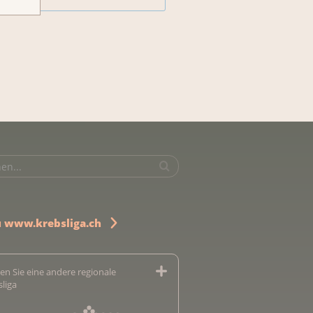
u www.krebsliga.ch
en Sie eine andere regionale
sliga