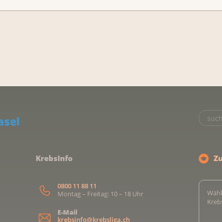
KrebsInfo
Z
0800 11 88 11
Wähl
Montag – Freitag: 10 – 18 Uhr
Kreb
E-Mail
krebsinfo@krebsliga.ch