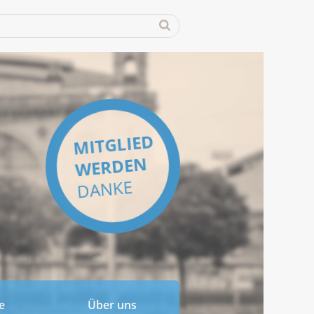
MITGLIED
WERDEN
DANKE
e
Über uns