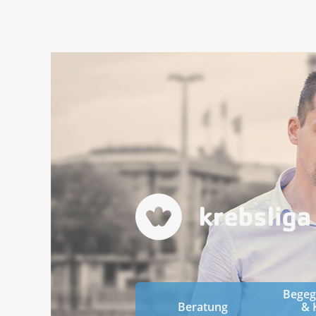
Bege
Beratung
& 