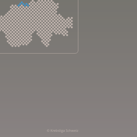
sliga Aargau
sliga beider Basel
sliga Bern
sliga Freiburg
e genevoise contre le cancer
bsliga Graubünden
e jurassienne contre le cancer
e neuchâteloise contre le cancer
sliga Ostschweiz
© Krebsliga Schweiz