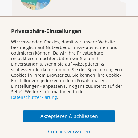
sich: «Ihre Fähigkeit, auch medizinisch komplexe
GESUNDHEITHEUTE - Play SRF
Informationen an ganz verschiedene Zielgruppen
zu vermitteln, wird das Verständnis und die
Verankerung der Krebsfrüherkennung in der
Schweiz fördern.»
Privatsphäre-Einstellungen
KrebsInfo
Wir verwenden Cookies, damit wir unsere Website
bestmöglich auf Nutzerbedürfnisse ausrichten und
0800 11 88 11
optimieren können. Da wir Ihre Privatsphäre
Montag – Freitag: 10 – 18 Uhr
respektieren möchten, bitten wir Sie um ihr
Einverständnis. Wenn Sie auf «Akzeptieren &
E-Mail
schliessen» klicken, stimmen Sie der Speicherung von
mailto:krebsinfo@krebsliga.ch
Cookies in Ihrem Browser zu. Sie können Ihre Cookie-
Einstellungen jederzeit in den «Privatsphären-
Chat
Einstellungen» anpassen (Link ganz zuunterst auf der
KrebsInfo
Seite). Weitere Informationen in der
Montag – Freitag: 10 – 18 Uhr
Datenschutzerklärung
.
Akzeptieren & schliessen
Cookies verwalten