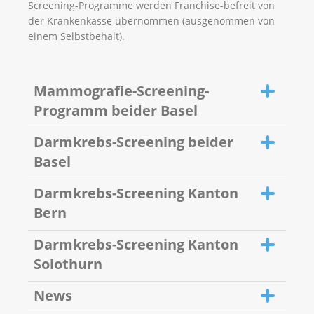
Screening-Programme werden Franchise-befreit von
der Krankenkasse übernommen (ausgenommen von
einem Selbstbehalt).
Mammografie-Screening-
Programm beider Basel
Darmkrebs-Screening beider
Basel
Darmkrebs-Screening Kanton
Am Mammografie-Screening-Programm teilnehmen
Bern
dürfen alle im Kanton Basel-Stadt und Kanton
Basel-Landschaft wohnhaften Frauen im Alter von
Darmkrebs-Screening Kanton
50 bis 74 Jahren. Sie werden alle 2 Jahre zu einer
Röntgenuntersuchung der Brust (Mammografie)
Solothurn
eingeladen.
Hier geht es zur Webseite des
Programms
.
Das gemeinsame Darmkrebs-Screening-Programm
News
beider Basel richtet sich an Einwohnerinnen und