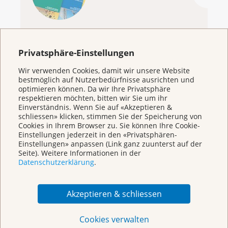
Privatsphäre-Einstellungen
KrebsInfo
Wir verwenden Cookies, damit wir unsere Website
bestmöglich auf Nutzerbedürfnisse ausrichten und
0800 11 88 11
optimieren können. Da wir Ihre Privatsphäre
Montag – Freitag: 10 – 18 Uhr
respektieren möchten, bitten wir Sie um ihr
Einverständnis. Wenn Sie auf «Akzeptieren &
E-Mail
schliessen» klicken, stimmen Sie der Speicherung von
mailto:krebsinfo@krebsliga.ch
Cookies in Ihrem Browser zu. Sie können Ihre Cookie-
Einstellungen jederzeit in den «Privatsphären-
Chat
Einstellungen» anpassen (Link ganz zuunterst auf der
KrebsInfo
Seite). Weitere Informationen in der
Montag – Freitag: 10 – 18 Uhr
Datenschutzerklärung
.
Akzeptieren & schliessen
Cookies verwalten