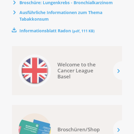
Broschüre: Lun­gen­krebs - Bron­chi­al­kar­zi­nom
Ausführliche Informationen zum Thema
Tabakkonsum
Informationsblatt Radon
(
pdf
,
111 KB
)
Welcome to the
Cancer League
Basel
Broschüren/Shop