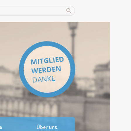
MITGLIED
WERDEN
DANKE
e
Über uns