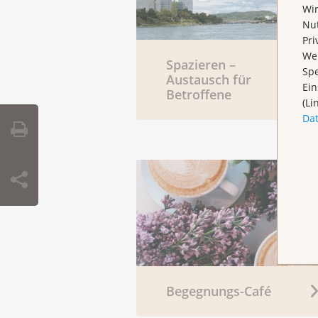
Wir
Nut
Pri
Wen
Spazieren –
Spe
Austausch für
Ein
Betroffene
(Li
Da
Begegnungs-Café