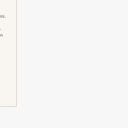
is.
-
en