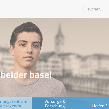
gnungszentrum
Vorsorge &
Kursagenda
Forschung
Helfen Si