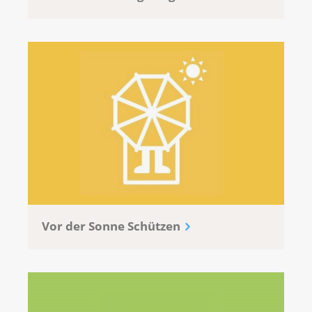
Ansätze sind von zentraler Bedeutung für den
Schutz unserer Gesundheit und das Wohlbefinden
der Gesellschaft.
Prävention kann lebensbedrohliche Krankheiten wie
Krebs verhindern oder deren Auswirkungen
deutlich mildern. Durch einen gesunden Lebensstil,
regelmäßige Vorsorgeuntersuchungen und das
Vermeiden von Risikofaktoren kann das Risiko
erheblich gesenkt werden.
Präventionsseite Kresbliga Schweiz
Europäischer Kodex zur Krebsbekämpfung (WHO)
Vor der Sonne Schützen