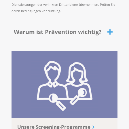
Dienstleistungen der verlinkten Drittanbieter übernehmen. Prüfen Sie
deren Bedingungen vor Nutzung.
Warum ist Prävention wichtig?
Die Prävention umfasst alle Massnahmen, die
darauf abzielen, Krankheiten und andere
Symptome zu verhindern, bevor sie auftreten. Diese
Unsere Screening-Programme