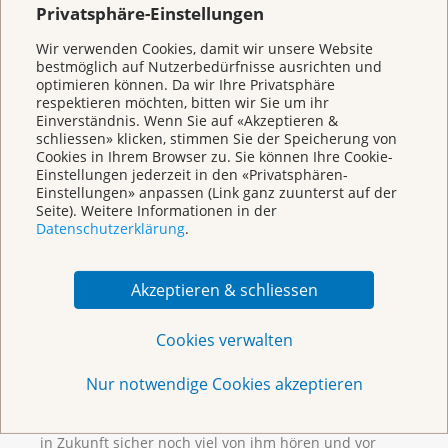
Privatsphäre-Einstellungen
Wir verwenden Cookies, damit wir unsere Website
bestmöglich auf Nutzerbedürfnisse ausrichten und
optimieren können. Da wir Ihre Privatsphäre
respektieren möchten, bitten wir Sie um ihr
Einverständnis. Wenn Sie auf «Akzeptieren &
schliessen» klicken, stimmen Sie der Speicherung von
Cookies in Ihrem Browser zu. Sie können Ihre Cookie-
Einstellungen jederzeit in den «Privatsphären-
Einstellungen» anpassen (Link ganz zuunterst auf der
Seite). Weitere Informationen in der
Datenschutzerklärung
.
...Florian Breer
Akzeptieren & schliessen
Der Beachvolleyballspieler wurde in Basel geboren,
hat durch seine erfolgreiche Sportkarriere aber schon
Cookies verwalten
viel von der Welt gesehen. Im A-Kader der Schweizer
Nationalmannschaft erspielt sich Florian Breer mit
Nur notwendige Cookies akzeptieren
seinem Teamkollegen auch in jüngster Zeit zahlreiche
Siege. Mit seiner jungen und frischen Art werden wir
in Zukunft sicher noch viel von ihm hören und vor