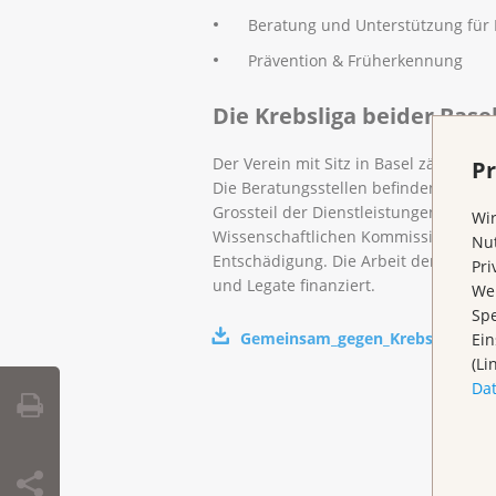
Beratung und Unterstützung für 
Prävention & Früherkennung
Die Krebsliga beider Base
Der Verein mit Sitz in Basel zählt run
Pr
Die Beratungsstellen befinden sich in
Grossteil der Dienstleistungen. Die V
Wir
Wissenschaftlichen Kommission (WIKO)
Nut
Entschädigung. Die Arbeit der Krebsl
Pri
und Legate finanziert.
Wen
Spe
Gemeinsam_gegen_Krebs_2023
Ein
(
p
(Li
Da