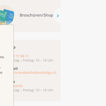
Broschüren/Shop
ebsInfo
0800 11 88 11
is.
Montag – Freitag: 10 – 18 Uhr
-
E-Mail
en
mailto:krebsinfo@krebsliga.ch
Chat
KrebsInfo
Montag – Freitag: 10 – 18 Uhr