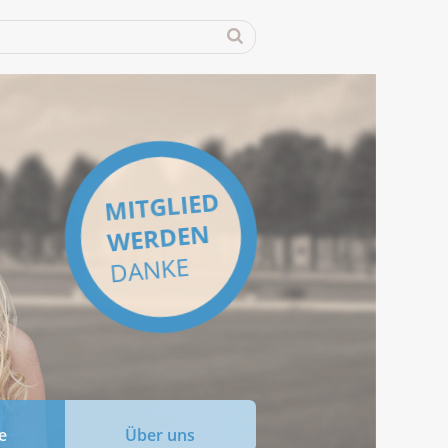
MITGLIED
WERDEN
DANKE
e
Über uns