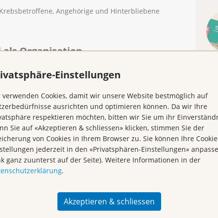
Krebsbetroffene, Angehörige und Hinterbliebene
l als Organisation
d 1'700 Mitglieder und besteht seit mehr als 68 Jahren.
ivatsphäre-Einstellungen
 Basel und in Liestal. 37 Mitarbeitende erbringen den
orstandsmitglieder und die Mitglieder der
 verwenden Cookies, damit wir unsere Website bestmöglich auf
Kr
 engagieren sich ehrenamtlich; sie erhalten keine
zerbedürfnisse ausrichten und optimieren können. Da wir Ihre
iga beider Basel wird zum grössten Teil durch Spenden
vatsphäre respektieren möchten, bitten wir Sie um ihr Einverständn
n Sie auf «Akzeptieren & schliessen» klicken, stimmen Sie der
icherung von Cookies in Ihrem Browser zu. Sie können Ihre Cookie
stellungen jederzeit in den «Privatsphären-Einstellungen» anpass
df
,
2 MB
)
nk ganz zuunterst auf der Seite). Weitere Informationen in der
tenschutzerklärung
.
Akzeptieren & schliessen