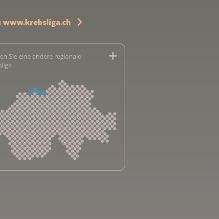
u www.krebsliga.ch
en Sie eine andere regionale
sliga
sliga Aargau
sliga beider Basel
sliga Bern