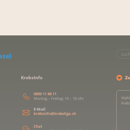
KrebsInfo
Z
0800 11 88 11
Wähl
Montag – Freitag: 10 – 18 Uhr
Kreb
E-Mail
krebsinfo@krebsliga.ch
Chat