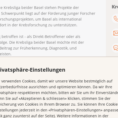
Kr
e Krebsliga beider Basel stehen Projekte der
r Schwerpunkt liegt auf der Förderung junger Forscher
orschungsprojekten, um Basel als international
rt in der Krebsforschung zu unterstützen.
etroffen ist - als Direkt-Betroffener oder als
olge. Die Krebsliga beider Basel möchte mit der
eitrag zur Früherkennung, Diagnostik, und
eisten.
 Krebsliga beider Basel (WIKO) prüft eingehende
ivatsphäre-Einstellungen
Wert. Sie wählt diejenigen Forschungsprojekte aus, die
rdig sind.
 verwenden Cookies, damit wir unsere Website bestmöglich auf
zerbedürfnisse ausrichten und optimieren können. Da wir Ihre
vatsphäre respektieren möchten, bitten wir Sie um ihr Einverständn
n Sie auf «Akzeptieren & schliessen» klicken, stimmen Sie der
rstützer des Forschungspreis-Fonds:
icherung von Cookies in Ihrem Browser zu. Sie können Ihre Cookie
stellungen jederzeit in den «Privatsphären-Einstellungen» anpass
 zum Beispiel an die
Isaac Dreyfus-Bernheim Stiftung
.
nk ganz zuunterst auf der Seite). Weitere Informationen in der