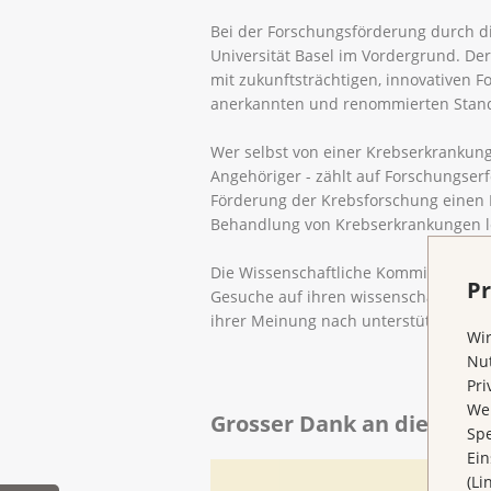
Bei der Forschungsförderung durch di
Universität Basel im Vordergrund. De
mit zukunftsträchtigen, innovativen F
anerkannten und renommierten Stando
Wer selbst von einer Krebserkrankung b
Angehöriger - zählt auf Forschungserf
Förderung der Krebsforschung einen B
Behandlung von Krebserkrankungen l
Die Wissenschaftliche Kommission der
Pr
Gesuche auf ihren wissenschaftlichen 
ihrer Meinung nach unterstützungswü
Wir
Nut
Pri
Wen
Grosser Dank an die Unte
Spe
Ein
Wie
(Li