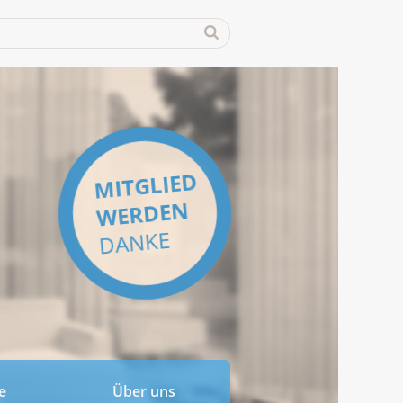
MITGLIED
WERDEN
DANKE
e
Über uns