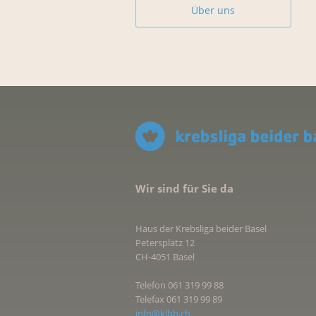
Über uns
Wir sind für Sie da
Haus der Krebsliga beider Basel
Petersplatz 12
CH-4051 Basel
Telefon 061 319 99 88
Telefax 061 319 99 89
info@klbb.ch