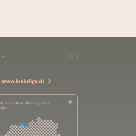
u www.krebsliga.ch
en Sie eine andere regionale
sliga