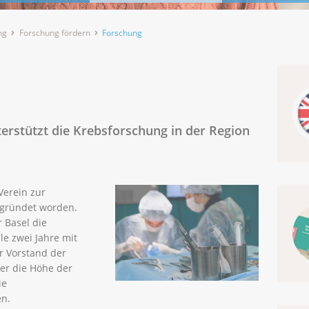
ng
Forschung fördern
Forschung
terstützt die Krebsforschung in der Region
 Verein zur
egründet worden.
r Basel die
le zwei Jahre mit
r Vorstand der
ber die Höhe der
ie
en.