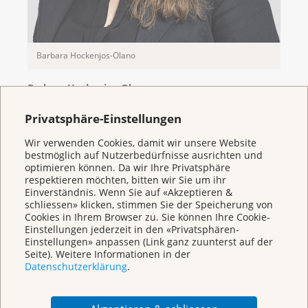
Barbara Hockenjos-Olano
Barbara Hockenjos-Olano
Assistentin Geschäftsleitung
Privatsphäre-Einstellungen
Telefon 061 319 91 78
E-Mail
b.hockenjos@klbb.ch
Wir verwenden Cookies, damit wir unsere Website
bestmöglich auf Nutzerbedürfnisse ausrichten und
optimieren können. Da wir Ihre Privatsphäre
respektieren möchten, bitten wir Sie um ihr
Einverständnis. Wenn Sie auf «Akzeptieren &
schliessen» klicken, stimmen Sie der Speicherung von
Cookies in Ihrem Browser zu. Sie können Ihre Cookie-
Einstellungen jederzeit in den «Privatsphären-
Welcome to the
Einstellungen» anpassen (Link ganz zuunterst auf der
Seite). Weitere Informationen in der
Cancer League
Datenschutzerklärung
.
Basel