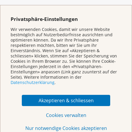
KrebsInfo
Privatsphäre-Einstellungen
0800 11 88 11
Wir verwenden Cookies, damit wir unsere Website
Montag – Freitag: 10 – 18 Uhr
bestmöglich auf Nutzerbedürfnisse ausrichten und
optimieren können. Da wir Ihre Privatsphäre
E-Mail
respektieren möchten, bitten wir Sie um ihr
mailto:krebsinfo@krebsliga.ch
Einverständnis. Wenn Sie auf «Akzeptieren &
schliessen» klicken, stimmen Sie der Speicherung von
Chat
Cookies in Ihrem Browser zu. Sie können Ihre Cookie-
KrebsInfo
Einstellungen jederzeit in den «Privatsphären-
Montag – Freitag: 10 – 18 Uhr
Einstellungen» anpassen (Link ganz zuunterst auf der
Seite). Weitere Informationen in der
Datenschutzerklärung
.
Akzeptieren & schliessen
Cookies verwalten
Nur notwendige Cookies akzeptieren