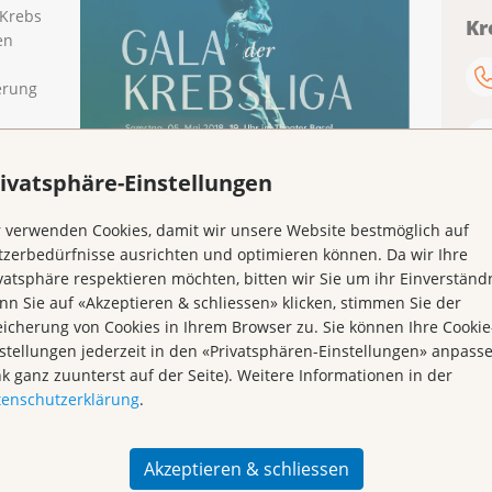
 Krebs
Kr
en
erung
 Basel,
ivatsphäre-Einstellungen
with the
 verwenden Cookies, damit wir unsere Website bestmöglich auf
n sich auf einen unvergesslichen Abend mit
zerbedürfnisse ausrichten und optimieren können. Da wir Ihre
nem Apéro freuen.
vatsphäre respektieren möchten, bitten wir Sie um ihr Einverständn
n Sie auf «Akzeptieren & schliessen» klicken, stimmen Sie der
tellungen:
icherung von Cookies in Ihrem Browser zu. Sie können Ihre Cookie
stellungen jederzeit in den «Privatsphären-Einstellungen» anpass
nk ganz zuunterst auf der Seite). Weitere Informationen in der
tenschutzerklärung
.
 vom 9. April 2018
Akzeptieren & schliessen