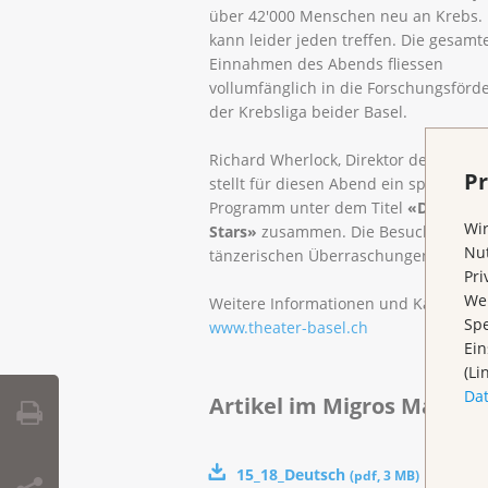
über 42'000 Menschen neu an Krebs.
kann leider jeden treffen. Die gesamt
Einnahmen des Abends fliessen
vollumfänglich in die Forschungsförd
der Krebsliga beider Basel.
Richard Wherlock, Direktor des Ballett
Pr
stellt für diesen Abend ein spezielles
Programm unter dem Titel
«Dancing 
Wir
Stars»
zusammen. Die Besucher könne
Nut
tänzerischen Überraschungen und ei
Pri
Wen
Weitere Informationen und Kartenbes
Spe
www.theater-basel.ch
Ein
(Li
Da
Artikel im Migros Magazin
15_18_Deutsch
(
pdf
,
3 MB
)