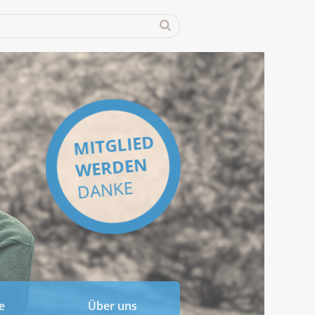
MITGLIED
WERDEN
DANKE
e
Über uns