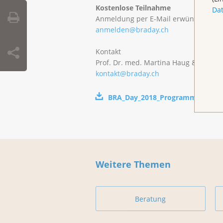
Kostenlose Teilnahme
Da
Anmeldung per E-Mail erwünscht
anmelden@braday.ch
Kontakt
Prof. Dr. med. Martina Haug & Dr. me
kontakt@braday.ch
BRA_Day_2018_Programm
(
pdf
,
70
Weitere Themen
Beratung