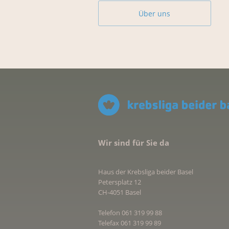
Über uns
Wir sind für Sie da
Haus der Krebsliga beider Basel
Petersplatz 12
CH-4051 Basel
Telefon 061 319 99 88
Telefax 061 319 99 89