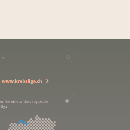
u www.krebsliga.ch
en Sie eine andere regionale
sliga