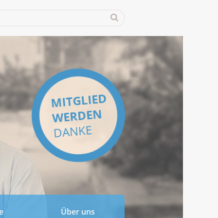
MITGLIED
WERDEN
DANKE
e
Über uns