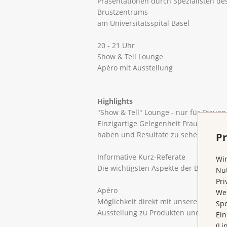
Präsentationen durch Spezialisten de
Brustzentrums
am Universitätsspital Basel
20 - 21 Uhr
Show & Tell Lounge
Apéro mit Ausstellung
Highlights
"Show & Tell" Lounge - nur für Frauen
Einzigartige Gelegenheit Frauen zu tre
haben und Resultate zu sehen.
Pr
Informative Kurz-Referate
Wir
Die wichtigsten Aspekte der Brustreko
Nut
Pri
Apéro
Wen
Möglichkeit direkt mit unseren Spezial
Spe
Ausstellung zu Produkten und Dienst
Ein
(Li