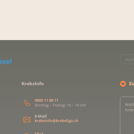
KrebsInfo
Z
0800 11 88 11
Wähl
Montag – Freitag: 10 – 18 Uhr
Kreb
E-Mail
krebsinfo@krebsliga.ch
Chat