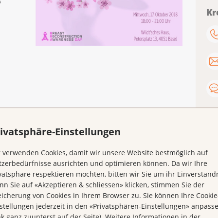
s
Kr
ffen, die bereits eine Brustrekonstruktion hinter sich
ivatsphäre-Einstellungen
 verwenden Cookies, damit wir unsere Website bestmöglich auf
nstruktion.
zerbedürfnisse ausrichten und optimieren können. Da wir Ihre
vatsphäre respektieren möchten, bitten wir Sie um ihr Einverständn
n Sie auf «Akzeptieren & schliessen» klicken, stimmen Sie der
isten in Kontakt zu treten und Ihre Fragen zu stellen.
icherung von Cookies in Ihrem Browser zu. Sie können Ihre Cookie
leistungen rund um das Thema Brustrekonstruktion.
stellungen jederzeit in den «Privatsphären-Einstellungen» anpass
nk ganz zuunterst auf der Seite). Weitere Informationen in der