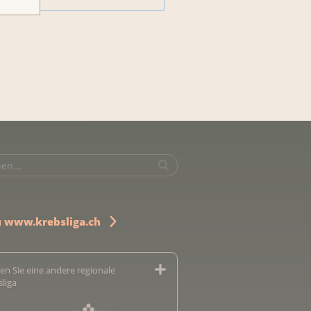
u www.krebsliga.ch
en Sie eine andere regionale
sliga