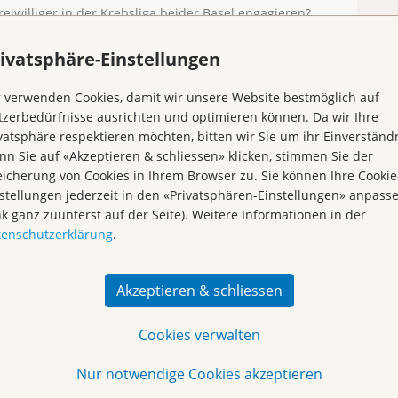
Freiwilliger in der Krebsliga beider Basel engagieren?
Kr
hiedenen Hilfsmöglichkeiten finden Sie auf unserer
ntaktieren Sie uns per E-Mail an
info@klbb.ch
bzw. per
ivatsphäre-Einstellungen
 verwenden Cookies, damit wir unsere Website bestmöglich auf
zerbedürfnisse ausrichten und optimieren können. Da wir Ihre
ebsliga findet am
Samstag, den 18. Mai 2019
statt.
vatsphäre respektieren möchten, bitten wir Sie um ihr Einverständn
n Sie auf «Akzeptieren & schliessen» klicken, stimmen Sie der
icherung von Cookies in Ihrem Browser zu. Sie können Ihre Cookie
stellungen jederzeit in den «Privatsphären-Einstellungen» anpass
nk ganz zuunterst auf der Seite). Weitere Informationen in der
tenschutzerklärung
.
Akzeptieren & schliessen
Cookies verwalten
Nur notwendige Cookies akzeptieren
Begegnungszentrum &
Vorsorge & Forschung
Kursagenda