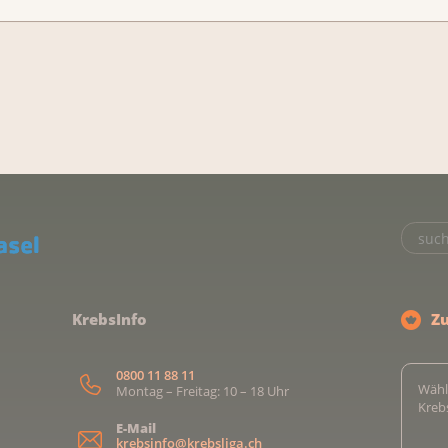
KrebsInfo
Z
0800 11 88 11
Wähl
Montag – Freitag: 10 – 18 Uhr
Kreb
E-Mail
krebsinfo@krebsliga.ch