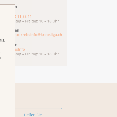
ebsInfo
0800 11 88 11
Montag – Freitag: 10 – 18 Uhr
E-Mail
mailto:krebsinfo@krebsliga.ch
is.
Chat
KrebsInfo
-
Montag – Freitag: 10 – 18 Uhr
en
Helfen Sie