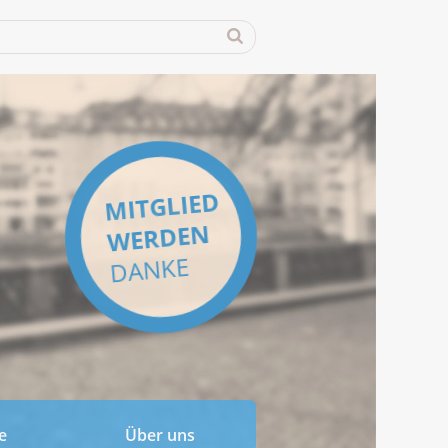
MITGLIED
WERDEN
DANKE
e
Über uns