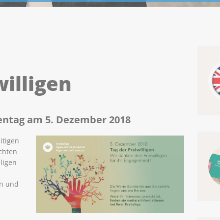
willigen
gentag am 5. Dezember 2018
itigen
öchten
lligen
en und