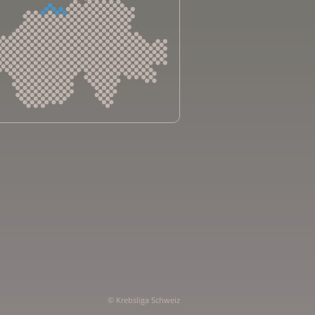
sliga Aargau
sliga beider Basel
sliga Bern
sliga Freiburg
e genevoise contre le cancer
bsliga Graubünden
e jurassienne contre le cancer
e neuchâteloise contre le cancer
sliga Ostschweiz
© Krebsliga Schweiz