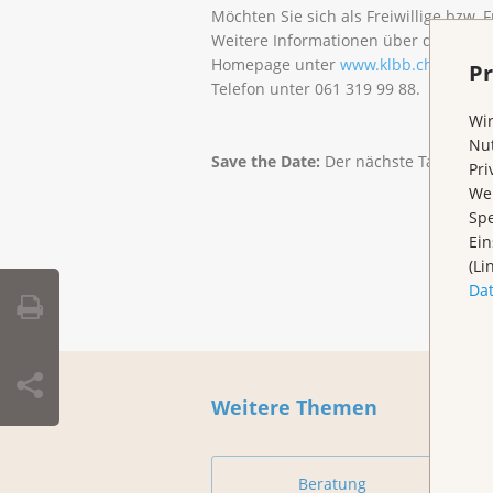
Möchten Sie sich als Freiwillige bzw. 
Weitere Informationen über die versc
Homepage unter
www.klbb.ch
oder ko
Pr
Telefon unter 061 319 99 88.
Wir
Nut
Save the Date:
Der nächste Tag der Kr
Pri
Wen
Spe
Ein
(Li
Da
Weitere Themen
Beratung