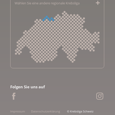
Wählen Sie eine andere regionale Krebsliga
Krebsliga Aargau
Krebsliga beider Basel
Folgen Sie uns auf
Krebsliga Bern
Krebsliga Freiburg
Ligue genevoise contre le cancer
Krebsliga Graubünden
Impressum
Datenschutzerklärung
© Krebsliga Schweiz