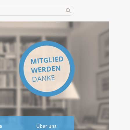
MITGLIED
WERDEN
DANKE
e
Über uns