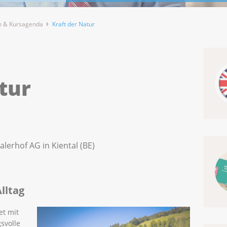
 & Kursagenda
Kraft der Natur
tur
lerhof AG in Kiental (BE)
lltag
et mit
svolle