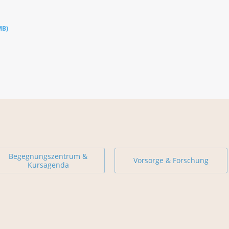
MB
)
Begegnungszentrum &
Vorsorge & Forschung
Kursagenda