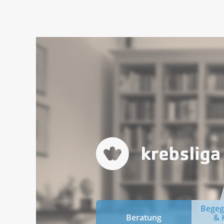
Bege
Beratung
& 