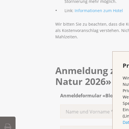
Stornierung mehr möglich.
Link:
Informationen zum Hotel
Wir bitten Sie zu beachten, dass die 
als Kostenvoranschlag verstehen. Nich
Mahlzeiten.
Pr
Anmeldung zum 
Natur 2026»
Wir
Nut
Pri
Anmeldeformular «Blockkurs 
Wen
Spe
Ein
(Li
Da