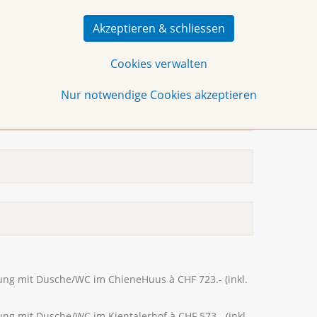
Akzeptieren & schliessen
Cookies verwalten
Nur notwendige Cookies akzeptieren
ng mit Dusche/WC im ChieneHuus à CHF 723.- (inkl.
g mit Dusche/WC im Kientalerhof à CHF 573.- (inkl.