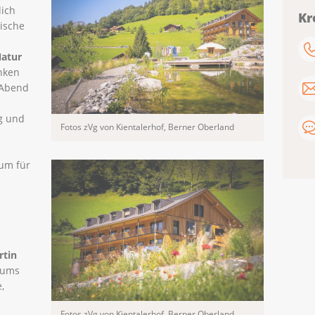
lich
Kr
nische
atur
anken
 Abend
n
g und
Fotos zVg von Kientalerhof, Berner Oberland
um für
rtin
rums
,
Fotos zVg von Kientalerhof, Berner Oberland