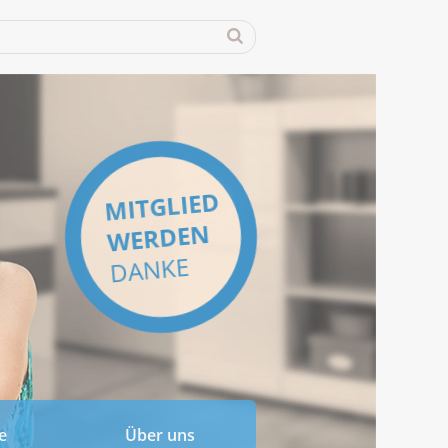
MITGLIED
WERDEN
DANKE
e
Über uns