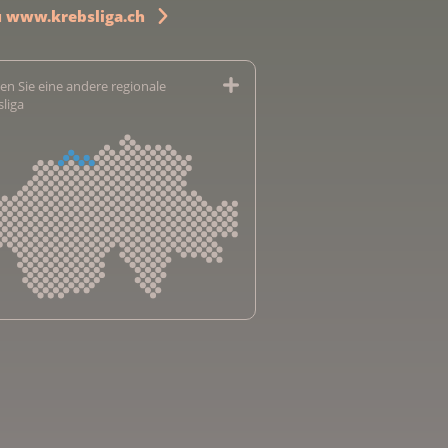
u www.krebsliga.ch
en Sie eine andere regionale
sliga
sliga Aargau
sliga beider Basel
sliga Bern
sliga Freiburg