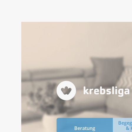
Bege
Beratung
& 