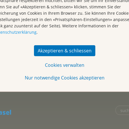
vatsphäre respektieren möchten, bitten wir Sie um ihr Einverständn
FH, Psychoonkologische Beraterin SGPO
Kr
n Sie auf «Akzeptieren & schliessen» klicken, stimmen Sie der
icherung von Cookies in Ihrem Browser zu. Sie können Ihre Cookie
r Telefon 061 319 99 88.
stellungen jederzeit in den «Privatsphären-Einstellungen» anpass
nk ganz zuunterst auf der Seite). Weitere Informationen in der
enes Ohr und sind für Sie da!
tenschutzerklärung
.
Akzeptieren & schliessen
Cookies verwalten
Nur notwendige Cookies akzeptieren