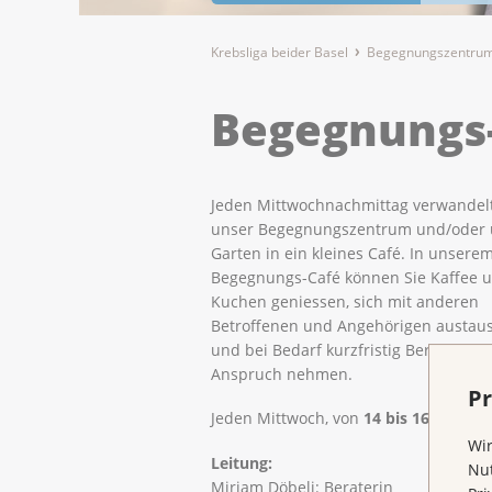
Krebsliga beider Basel
Begegnungszentrum
Begegnungs
Jeden Mittwochnachmittag verwandelt
unser Begegnungszentrum und/oder 
Garten in ein kleines Café. In unsere
Begegnungs-Café können Sie Kaffee 
Kuchen geniessen, sich mit anderen
Betroffenen und Angehörigen austau
und bei Bedarf kurzfristig Beratung in
Anspruch nehmen.
Pr
Jeden Mittwoch, von
14 bis 16 Uhr.
Wir
Leitung:
Nut
Miriam Döbeli: Beraterin