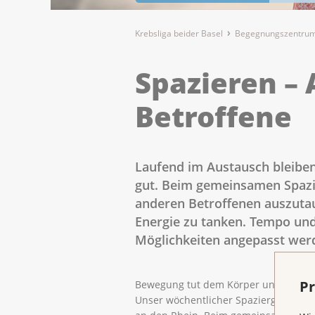
Krebsliga beider Basel
Begegnungszentrum
Spazieren – 
Betroffene
Laufend im Austausch bleibe
gut. Beim gemeinsamen Spazie
anderen Betroffenen auszutau
Energie zu tanken. Tempo un
Möglichkeiten angepasst wer
Pr
Bewegung tut dem Körper und der See
Unser wöchentlicher Spaziergang füh