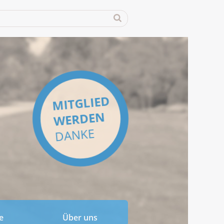
MITGLIED
WERDEN
DANKE
e
Über uns