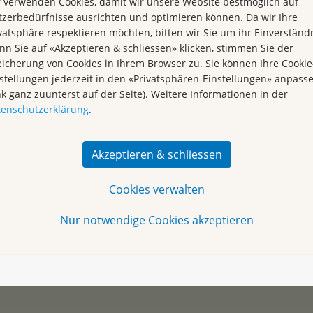
azieren
 verwenden Cookies, damit wir unsere Website bestmöglich auf
nderen
Kr
zerbedürfnisse ausrichten und optimieren können. Da wir Ihre
der
vatsphäre respektieren möchten, bitten wir Sie um ihr Einverständn
n Sie auf «Akzeptieren & schliessen» klicken, stimmen Sie der
uns auf
icherung von Cookies in Ihrem Browser zu. Sie können Ihre Cookie
stellungen jederzeit in den «Privatsphären-Einstellungen» anpass
nk ganz zuunterst auf der Seite). Weitere Informationen in der
hr
tenschutzerklärung
.
erin
 FH,
Akzeptieren & schliessen
Cookies verwalten
Nur notwendige Cookies akzeptieren
oder Telefon 061 319 99 88.