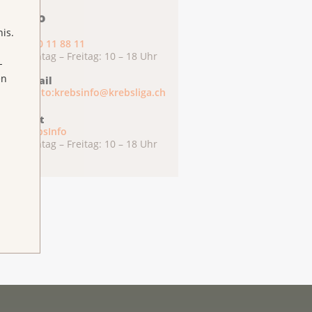
ebsInfo
is.
0800 11 88 11
Montag – Freitag: 10 – 18 Uhr
-
en
E-Mail
mailto:krebsinfo@krebsliga.ch
Chat
KrebsInfo
Montag – Freitag: 10 – 18 Uhr