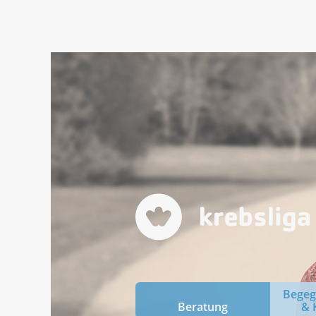
Bege
Beratung
& 