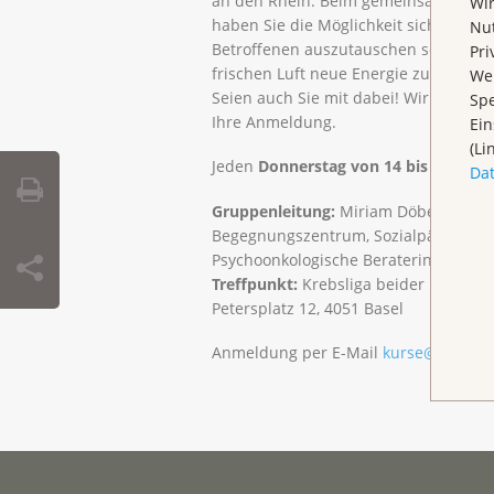
an den Rhein. Beim gemeinsamen Sp
Wir
haben Sie die Möglichkeit sich mit a
Nut
Betroffenen auszutauschen sowie an 
Pri
frischen Luft neue Energie zu tanken.
Wen
Seien auch Sie mit dabei! Wir freuen 
Spe
Ihre Anmeldung.
Ein
(Li
Jeden
Donnerstag von 14 bis 15.30 U
Da
Gruppenleitung:
Miriam Döbeli, Berat
Begegnungszentrum, Sozialpädagogin
Psychoonkologische Beraterin SGPO
Treffpunkt:
Krebsliga beider Basel,
Petersplatz 12, 4051 Basel
Anmeldung per E-Mail
kurse@klbb.ch