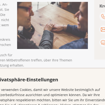
n. An-
Kr
t. Sie
 Die
 nicht
it wem
eskreis
ünschen
usch für
ren Mitbetroffenen treffen, über Ihre Themen
tzung erhalten.
uch herzlich eingeladen, eigene Themen einzubringen.
ivatsphäre-Einstellungen
stausch. Aus diesem Grund ist eine regelmässige
 nicht Voraussetzung.
 verwenden Cookies, damit wir unsere Website bestmöglich auf
 Basel, jeweils am
Donnerstag von 16 bis 17.30 Uhr
an
zerbedürfnisse ausrichten und optimieren können. Da wir Ihre
vatsphäre respektieren möchten, bitten wir Sie um ihr Einverständn