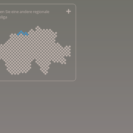
en Sie eine andere regionale
sliga
sliga Aargau
sliga beider Basel
sliga Bern
sliga Freiburg
e genevoise contre le cancer
bsliga Graubünden