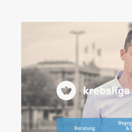
Bege
Beratung
& 