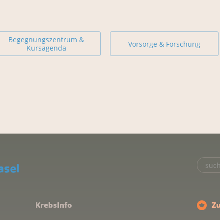
Begegnungszentrum &
Vorsorge & Forschung
Kursagenda
KrebsInfo
Z