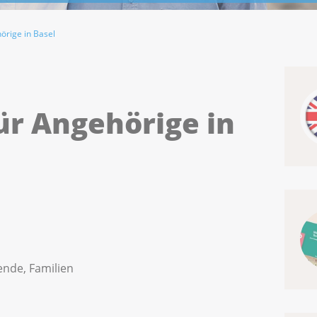
örige in Basel
ür Angehörige in
ende, Familien