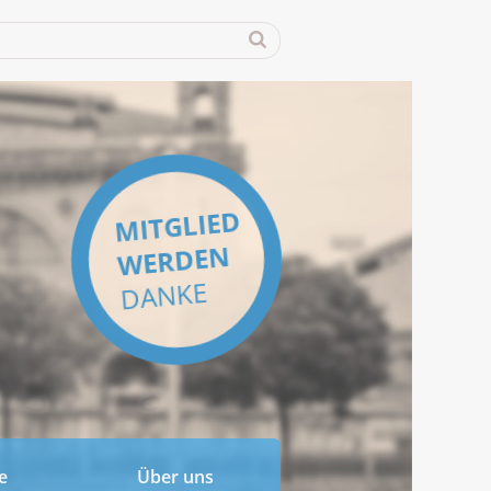
MITGLIED
WERDEN
DANKE
e
Über uns