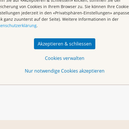
n Sie auf «Akzeptieren & schliessen» klicken, stimmen Sie der
icherung von Cookies in Ihrem Browser zu. Sie können Ihre Cookie
stellungen jederzeit in den «Privatsphären-Einstellungen» anpass
nk ganz zuunterst auf der Seite). Weitere Informationen in der
tenschutzerklärung
.
itarbeiterin Begegnungszentrum Miriam Döbeli
Akzeptieren & schliessen
h
oder per Telefon 061 319 99 88.
Cookies verwalten
tal angeboten. Die Daten finden Sie in der
Agenda
.
Nur notwendige Cookies akzeptieren
n Basel
(
pdf
,
303 KB
)