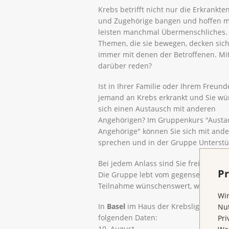
Krebs betrifft nicht nur die Erkrankte
und Zugehörige bangen und hoffen mi
leisten manchmal Übermenschliches.
Themen, die sie bewegen, decken sich
immer mit denen der Betroffenen. M
darüber reden?
Ist in Ihrer Familie oder Ihrem Freund
jemand an Krebs erkrankt und Sie w
sich einen Austausch mit anderen
Angehörigen? Im Gruppenkurs "Austa
Angehörige" können Sie sich mit ande
sprechen und in der Gruppe Unterstü
Bei jedem Anlass sind Sie frei und a
Pr
Die Gruppe lebt vom gegenseitigen Au
Teilnahme wünschenswert, wenn auch
Wir
In
Basel
im
Haus der Krebsliga beider
Nut
folgenden Daten:
Pri
10. August