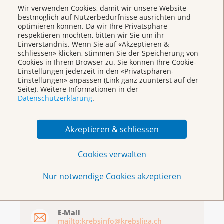
Basel
Wir verwenden Cookies, damit wir unsere Website
bestmöglich auf Nutzerbedürfnisse ausrichten und
optimieren können. Da wir Ihre Privatsphäre
respektieren möchten, bitten wir Sie um ihr
Einverständnis. Wenn Sie auf «Akzeptieren &
schliessen» klicken, stimmen Sie der Speicherung von
Cookies in Ihrem Browser zu. Sie können Ihre Cookie-
Einstellungen jederzeit in den «Privatsphären-
Einstellungen» anpassen (Link ganz zuunterst auf der
Seite). Weitere Informationen in der
Broschüren/Shop
Datenschutzerklärung
.
Akzeptieren & schliessen
Cookies verwalten
KrebsInfo
Nur notwendige Cookies akzeptieren
0800 11 88 11
Montag – Freitag: 10 – 18 Uhr
E-Mail
mailto:krebsinfo@krebsliga.ch