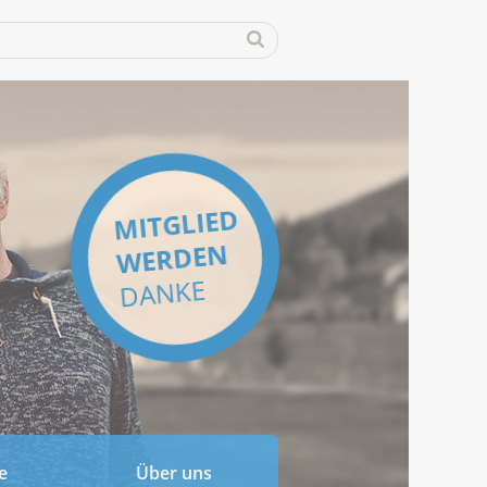
MITGLIED
WERDEN
DANKE
e
Über uns