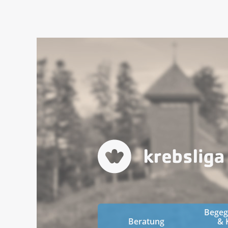
Bege
Beratung
& 