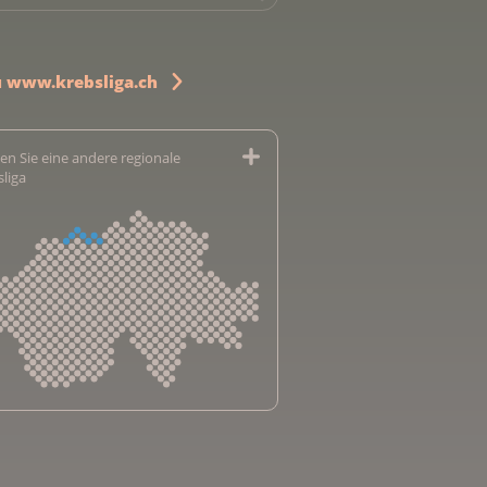
u www.krebsliga.ch
en Sie eine andere regionale
sliga
sliga Aargau
sliga beider Basel