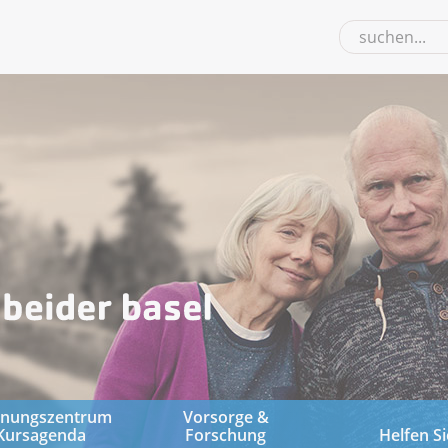
gnungszentrum
Vorsorge &
Kursagenda
Forschung
Helfen Si