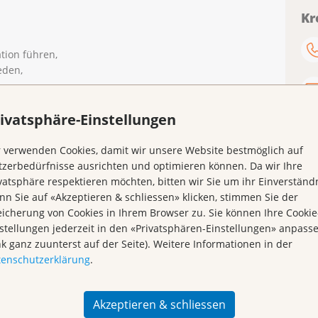
Kr
tion führen,
eden,
ivatsphäre-Einstellungen
en statt, jeweils am
Mittwoch von 14 bis 17 Uhr
an
 verwenden Cookies, damit wir unsere Website bestmöglich auf
zerbedürfnisse ausrichten und optimieren können. Da wir Ihre
vatsphäre respektieren möchten, bitten wir Sie um ihr Einverständn
n Sie auf «Akzeptieren & schliessen» klicken, stimmen Sie der
icherung von Cookies in Ihrem Browser zu. Sie können Ihre Cookie
stellungen jederzeit in den «Privatsphären-Einstellungen» anpass
nk ganz zuunterst auf der Seite). Weitere Informationen in der
 oder 079 486 74 81, oder via
tenschutzerklärung
.
Akzeptieren & schliessen