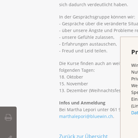
sich dadurch verdeutlicht haben.
In der Gesprächsgruppe können wir:
- Gespräche über die veränderte Situa
- über unsere Ängste und Probleme r
- unsere Gefühle zulassen,
- Erfahrungen austauschen,
Pr
- Freud und Leid teilen.
Die Kurse finden auch an weiteren Dat
Wir
folgenden Tagen:
Nut
18. Oktober
Pri
15. November
Wen
13. Dezember (Weihnachtsfestli)
Spe
Ein
Infos und Anmeldung
(Li
Bei Martha Lepori unter 061 901 22 46
Da
marthalepori@bluewin.ch
.
Zurück zur Übersicht