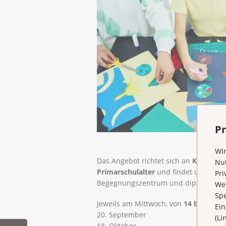
Pr
Wir
Das Angebot richtet sich an
Kinder vo
Nut
Primarschulalter
und findet unter de
Pri
Begegnungszentrum und dipl. Sozialpä
Wen
Spe
Jeweils am Mittwoch, von
14 bis 16 U
Ein
20. September
(Li
18. Oktober