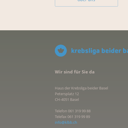
Wir sind für Sie da
Haus der Krebsliga beider Basel
Petersplatz 12
CH-4051 Basel
Telefon 061 319 99 88
Telefax 061 319 99 89
info@klbb.ch