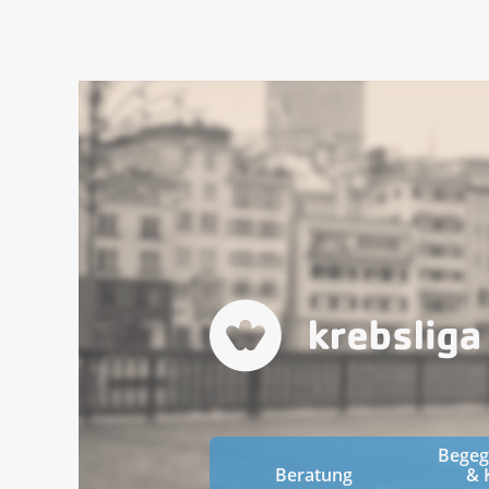
Bege
Beratung
& 