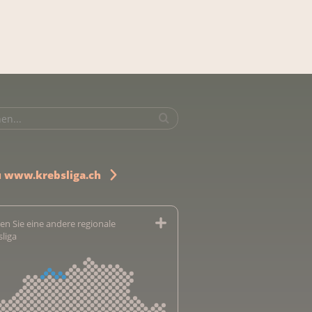
u www.krebsliga.ch
en Sie eine andere regionale
sliga