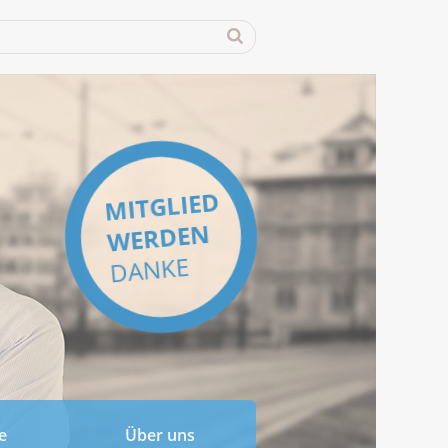
MITGLIED
WERDEN
DANKE
e
Über uns