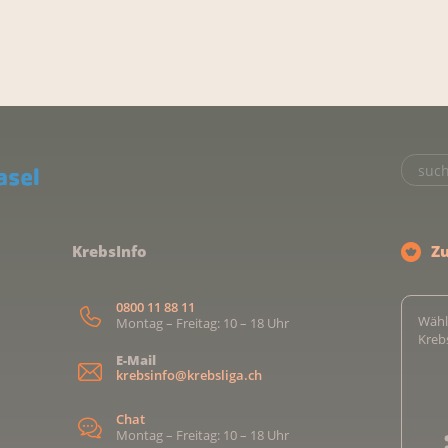
KrebsInfo
Z
0800 11 88 11
Wähl
Montag – Freitag: 10 – 18 Uhr
Kreb
E-Mail
krebsinfo@krebsliga.ch
Chat
Montag – Freitag: 10 – 18 Uhr