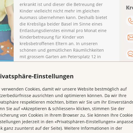
erkrankt ist und dieser die Betreuung der
Kr
Kinder vielleicht nicht mehr im gleichen
Ausmass übernehmen kann. Deshalb bietet
die Krebsliga beider Basel im Sinne eines
Entlastungsdienstes einmal pro Monat eine
Kinderbetreuung für Kinder von
krebsbetroffenen Eltern an. In unseren
schönen und gemütlichen Räumlichkeiten
mit grossem Garten am Petersplatz 12 in
Basel kümmern wir uns um Ihre Kinder. Das
gemeinsame Spielen und Basteln steht dabei
ivatsphäre-Einstellungen
im Vordergrund. Ein feines z’Vieri darf
natürlich nicht fehlen.
 verwenden Cookies, damit wir unsere Website bestmöglich auf
n krebsbetroffenen Eltern im Kindergarten- und
zerbedürfnisse ausrichten und optimieren können. Da wir Ihre
r Leitung von
Miriam Döbeli
, Mitarbeiterin
vatsphäre respektieren möchten, bitten wir Sie um ihr Einverständn
dagogin FH, statt.
n Sie auf «Akzeptieren & schliessen» klicken, stimmen Sie der
icherung von Cookies in Ihrem Browser zu. Sie können Ihre Cookie
hr
an folgenden Daten:
stellungen jederzeit in den «Privatsphären-Einstellungen» anpass
nk ganz zuunterst auf der Seite). Weitere Informationen in der