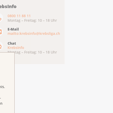
ebsInfo
0800 11 88 11
Montag – Freitag: 10 – 18 Uhr
E-Mail
mailto:krebsinfo@krebsliga.ch
Chat
KrebsInfo
Montag – Freitag: 10 – 18 Uhr
is.
-
en