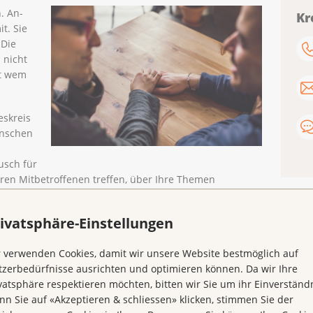
n. An-
Kr
t. Sie
 Die
 nicht
it wem
eskreis
ünschen
usch für
ren Mitbetroffenen treffen, über Ihre Themen
tzung erhalten.
uch herzlich eingeladen, eigene Themen einzubringen.
ivatsphäre-Einstellungen
stausch. Aus diesem Grund ist eine regelmässige
 nicht Voraussetzung.
 verwenden Cookies, damit wir unsere Website bestmöglich auf
zerbedürfnisse ausrichten und optimieren können. Da wir Ihre
is 18.30 Uhr
an folgenden Daten:
vatsphäre respektieren möchten, bitten wir Sie um ihr Einverständn
n Sie auf «Akzeptieren & schliessen» klicken, stimmen Sie der