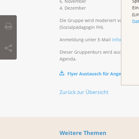
Spe
6. November
Ein
4. Dezember
(Li
Die Gruppe wird moderiert von der M
Da
(Sozialpädagogin FH).
Anmeldung unter E-Mail
info@klbb.c
Dieser Gruppenkurs wird auch in Base
Agenda.
Flyer Austausch für Angehörige in
Zurück zur Übersicht
Weitere Themen