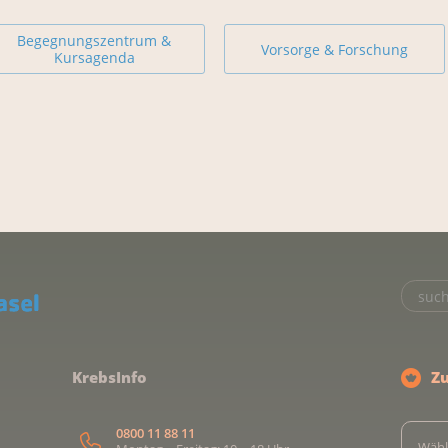
Begegnungszentrum &
Vorsorge & Forschung
Kursagenda
KrebsInfo
Z
0800 11 88 11
Wähl