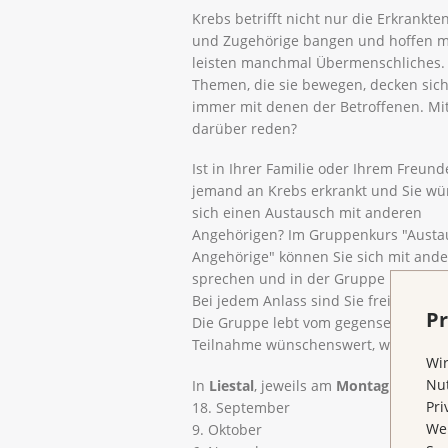
Krebs betrifft nicht nur die Erkrankte
und Zugehörige bangen und hoffen mi
leisten manchmal Übermenschliches.
Themen, die sie bewegen, decken sich
immer mit denen der Betroffenen. M
darüber reden?
Ist in Ihrer Familie oder Ihrem Freund
jemand an Krebs erkrankt und Sie w
sich einen Austausch mit anderen
Angehörigen? Im Gruppenkurs "Austa
Angehörige" können Sie sich mit ande
sprechen und in der Gruppe Unterstü
Bei jedem Anlass sind Sie frei und a
Pr
Die Gruppe lebt vom gegenseitigen Au
Teilnahme wünschenswert, wenn auch
Wir
Nut
In
Liestal
, jeweils am
Montag von 17 b
Pri
18. September
Wen
9. Oktober