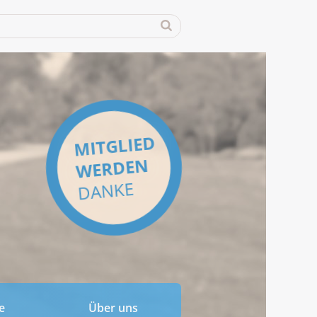
MITGLIED
WERDEN
DANKE
e
Über uns