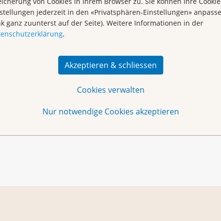
icherung von Cookies in Ihrem Browser zu. Sie können Ihre Cookie
stellungen jederzeit in den «Privatsphären-Einstellungen» anpass
nk ganz zuunterst auf der Seite). Weitere Informationen in der
itarbeiterin Begegnungszentrum Miriam Döbeli
tenschutzerklärung
.
h
oder per Telefon 061 319 99 88.
Akzeptieren & schliessen
l angeboten. Die Termine dazu finden Sie in der
Cookies verwalten
Nur notwendige Cookies akzeptieren
 Liestal
(
pdf
,
302 KB
)