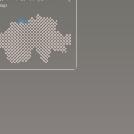
sliga
sliga Aargau
sliga beider Basel
sliga Bern
sliga Freiburg
e genevoise contre le cancer
bsliga Graubünden
e jurassienne contre le cancer