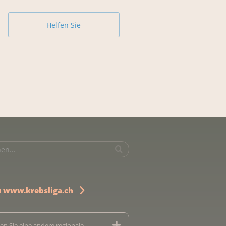
Helfen Sie
u www.krebsliga.ch
en Sie eine andere regionale