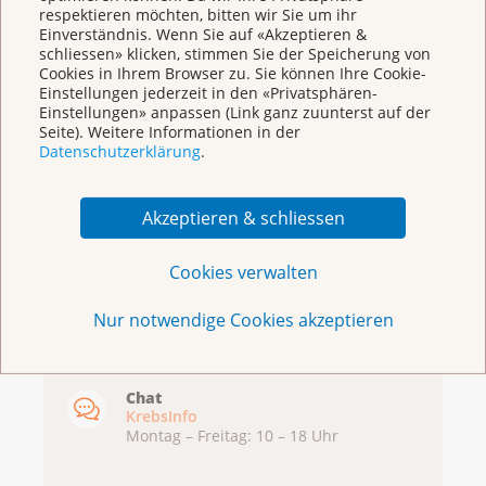
respektieren möchten, bitten wir Sie um ihr
Einverständnis. Wenn Sie auf «Akzeptieren &
schliessen» klicken, stimmen Sie der Speicherung von
Cookies in Ihrem Browser zu. Sie können Ihre Cookie-
Broschüren/Shop
Einstellungen jederzeit in den «Privatsphären-
Einstellungen» anpassen (Link ganz zuunterst auf der
Seite). Weitere Informationen in der
Datenschutzerklärung
.
Akzeptieren & schliessen
KrebsInfo
Cookies verwalten
0800 11 88 11
Montag – Freitag: 10 – 18 Uhr
Nur notwendige Cookies akzeptieren
E-Mail
mailto:krebsinfo@krebsliga.ch
Chat
KrebsInfo
Montag – Freitag: 10 – 18 Uhr