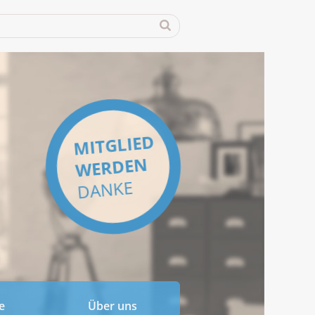
MITGLIED
WERDEN
DANKE
e
Über uns