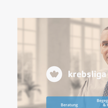
Bege
Beratung
& 