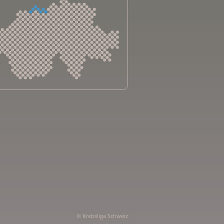
sliga Aargau
sliga beider Basel
sliga Bern
sliga Freiburg
e genevoise contre le cancer
bsliga Graubünden
e jurassienne contre le cancer
e neuchâteloise contre le cancer
sliga Ostschweiz
© Krebsliga Schweiz