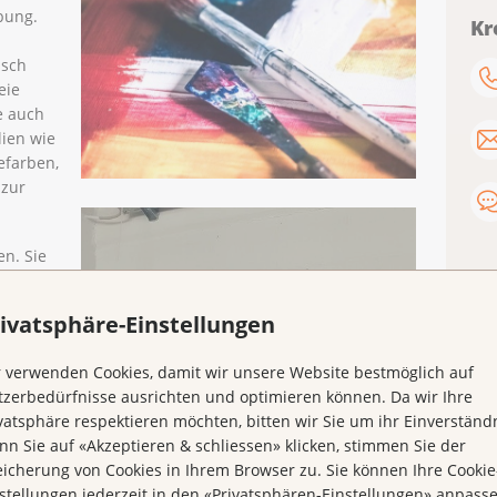
bung.
Kr
isch
eie
e auch
lien wie
efarben,
 zur
n. Sie
hten, wo
 sind.
ivatsphäre-Einstellungen
nen
ht das
 verwenden Cookies, damit wir unsere Website bestmöglich auf
dere
zerbedürfnisse ausrichten und optimieren können. Da wir Ihre
vatsphäre respektieren möchten, bitten wir Sie um ihr Einverständn
n Sie auf «Akzeptieren & schliessen» klicken, stimmen Sie der
icherung von Cookies in Ihrem Browser zu. Sie können Ihre Cookie
ss von
stellungen jederzeit in den «Privatsphären-Einstellungen» anpass
stina