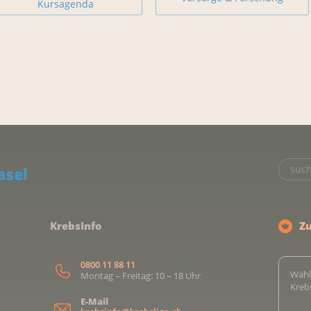
Kursagenda
KrebsInfo
Z
0800 11 88 11
Wähl
Montag – Freitag: 10 – 18 Uhr
Kreb
E-Mail