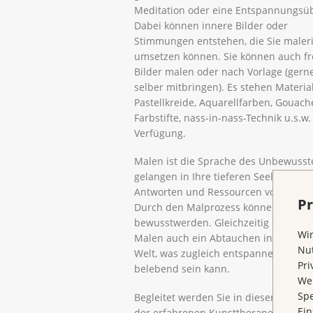
Meditation oder eine Entspannungsü
Dabei können innere Bilder oder
Stimmungen entstehen, die Sie maler
umsetzen können. Sie können auch fr
Bilder malen oder nach Vorlage (gern
selber mitbringen). Es stehen Materia
Pastellkreide, Aquarellfarben, Gouach
Farbstifte, nass-in-nass-Technik u.s.w.
Verfügung.
Malen ist die Sprache des Unbewusste
gelangen in Ihre tieferen Seelenschic
Antworten und Ressourcen vorhanden
Pr
Durch den Malprozess können sie Ih
bewusstwerden. Gleichzeitig ermöglic
Wir
Malen auch ein Abtauchen in eine an
Nut
Welt, was zugleich entspannend und
Pri
belebend sein kann.
Wen
Spe
Begleitet werden Sie in diesem Proze
Ein
der erfahrenen Kunsttherapeutin Chri