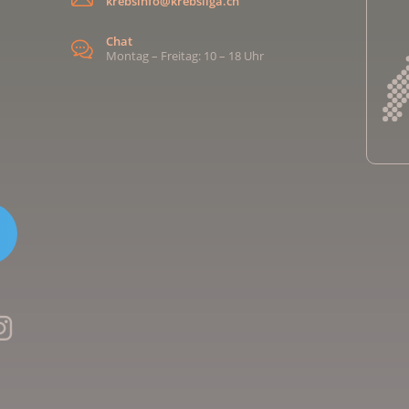
krebsinfo@krebsliga.ch
Chat
Montag – Freitag: 10 – 18 Uhr
Kreb
Kreb
Kreb
Kreb
Ligu
Kre
Ligu
Ligu
Kreb