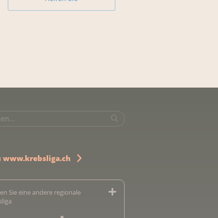
u www.krebsliga.ch
en Sie eine andere regionale
sliga