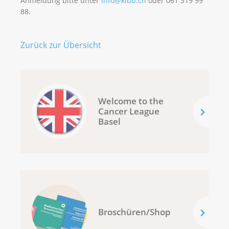
Anmeldung bitte unter
info@klbb.ch
oder 061 319 99
88.
Zurück zur Übersicht
Welcome to the
Cancer League
Basel
Broschüren/Shop