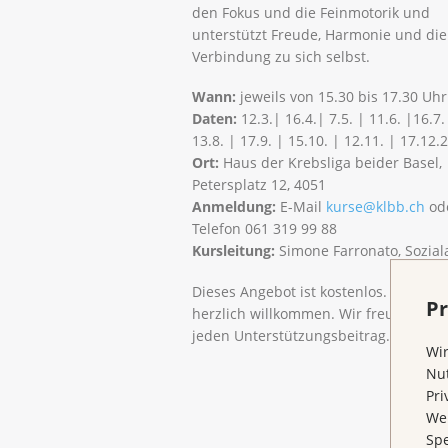
den Fokus und die Feinmotorik und
unterstützt Freude, Harmonie und die
Verbindung zu sich selbst.
Wann:
jeweils von 15.30 bis 17.30 Uhr
Daten:
12.3.| 16.4.| 7.5. | 11.6. |16.7.
13.8. | 17.9. | 15.10. | 12.11. | 17.12.
Ort:
Haus der Krebsliga beider Basel,
Petersplatz 12, 4051
Anmeldung:
E-Mail
kurse@klbb.ch
od
Telefon 061 319 99 88
Kursleitung:
Simone Farronato, Sozial
Dieses Angebot ist kostenlos. Spende
Pr
herzlich willkommen. Wir freuen uns 
jeden Unterstützungsbeitrag.
Wir
Nut
Pri
Wen
Spe