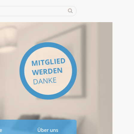
MITGLIED
WERDEN
DANKE
e
Über uns