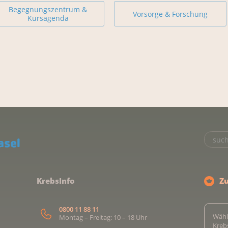
Begegnungszentrum &
Vorsorge & Forschung
Kursagenda
KrebsInfo
Z
0800 11 88 11
Wähl
Montag – Freitag: 10 – 18 Uhr
Kreb