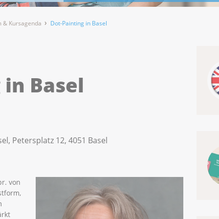
 & Kursagenda
Dot-Painting in Basel
 in Basel
el, Petersplatz 12, 4051 Basel
pr. von
stform,
m
ärkt