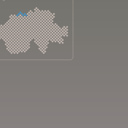
sliga Aargau
sliga beider Basel
sliga Bern
sliga Freiburg
e genevoise contre le cancer
bsliga Graubünden
e jurassienne contre le cancer
e neuchâteloise contre le cancer