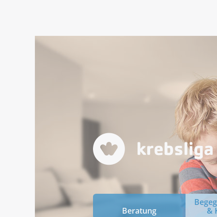
Bege
Beratung
& 