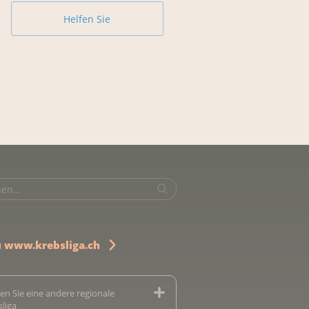
Helfen Sie
u www.krebsliga.ch
en Sie eine andere regionale
sliga