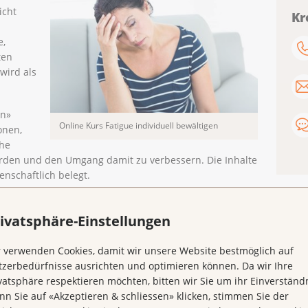
icht
Kr
e,
ten
wird als
en»
Online Kurs Fatigue individuell bewältigen
onen,
he
rden und den Umgang damit zu verbessern. Die Inhalte
nschaftlich belegt.
 krebsbedingten Müdigkeit
ivatsphäre-Einstellungen
er Fatigue
ment
 verwenden Cookies, damit wir unsere Website bestmöglich auf
uss
zerbedürfnisse ausrichten und optimieren können. Da wir Ihre
efühlen
vatsphäre respektieren möchten, bitten wir Sie um ihr Einverständn
tung
n Sie auf «Akzeptieren & schliessen» klicken, stimmen Sie der