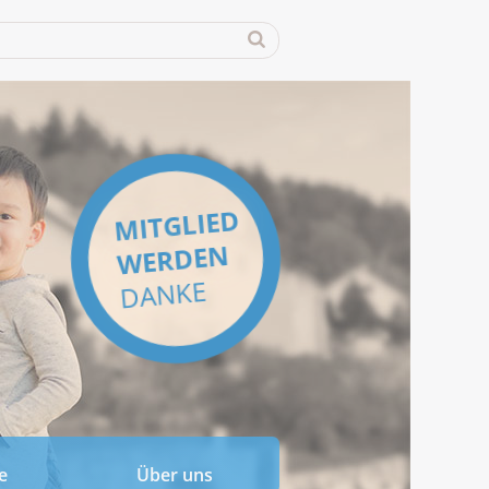
MITGLIED
WERDEN
DANKE
e
Über uns