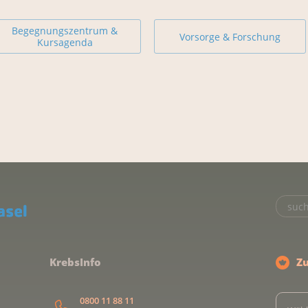
Begegnungszentrum &
Vorsorge & Forschung
Kursagenda
KrebsInfo
Z
0800 11 88 11