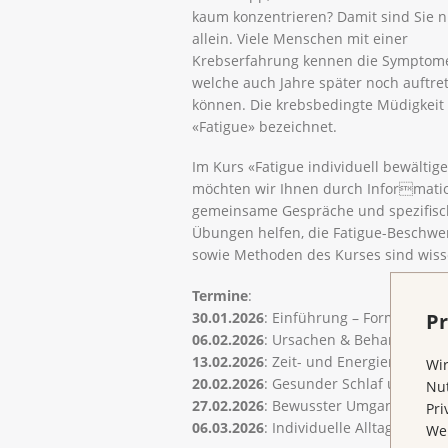
kaum konzentrieren? Damit sind Sie n
allein. Viele Menschen mit einer
Krebserfahrung kennen die Symptom
welche auch Jahre später noch auftre
können. Die krebsbedingte Müdigkeit 
«Fatigue» bezeichnet.
Im Kurs «Fatigue individuell bewältig
möchten wir Ihnen durch Informati
gemeinsame Gespräche und spezifisc
Übungen helfen, die Fatigue-Beschwe
sowie Methoden des Kurses sind wisse
Termine
:
30.01.2026
: Einführung – Formen der
Pr
06.02.2026
: Ursachen & Behandlung d
13.02.2026
: Zeit- und Energiemanage
Wir
20.02.2026
: Gesunder Schlaf und Gen
Nut
27.02.2026
: Bewusster Umgang mit G
Pri
06.03.2026
: Individuelle Alltagsgestal
Wen