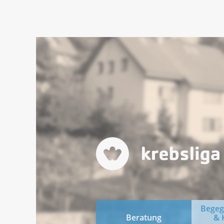
Bege
Beratung
& 