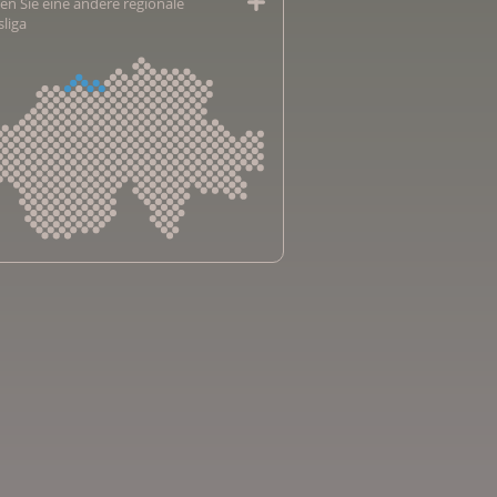
en Sie eine andere regionale
sliga
sliga Aargau
sliga beider Basel
sliga Bern
sliga Freiburg
e genevoise contre le cancer
bsliga Graubünden
e jurassienne contre le cancer