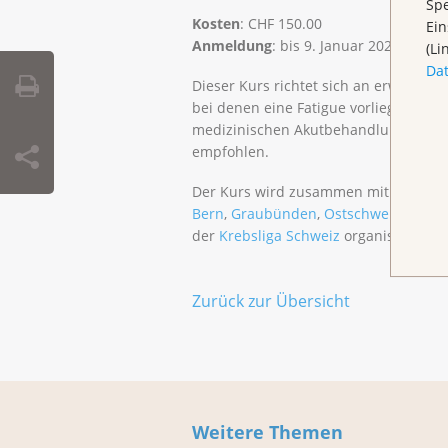
Spe
Kosten
: CHF 150.00
Ein
Anmeldung
: bis 9. Januar 2026, E-Mai
(Li
Da
Dieser Kurs richtet sich an erwachs
bei denen eine Fatigue vorliegt. Ein
medizinischen Akutbehandlung (Opera
empfohlen.
Der Kurs wird zusammen mit den
Kre
Bern
,
Graubünden
,
Ostschweiz
,
Schaf
der
Krebsliga Schweiz
organisiert.
Zurück zur Übersicht
Weitere Themen