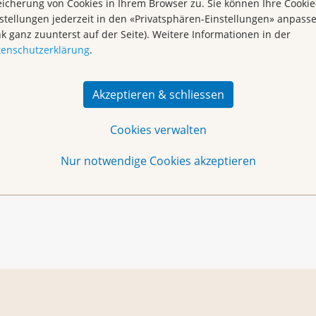
icherung von Cookies in Ihrem Browser zu. Sie können Ihre Cookie
stellungen jederzeit in den «Privatsphären-Einstellungen» anpass
l
info@krebsligabern.ch
oder Tel.: 031 313 24 24
nk ganz zuunterst auf der Seite). Weitere Informationen in der
tenschutzerklärung
.
ene Personen nach abgeschlossener Krebsbehandlung,
e Teilnahme frühestens sechs Monate nach Abschluss der
tion, Chemotherapie, Strahlentherapie) wird
Akzeptieren & schliessen
Cookies verwalten
bsligen Aargau
,
fhausen
,
Solothurn
,
Thurgau
,
Zentralschweiz
und
Zürich
sowie
Nur notwendige Cookies akzeptieren