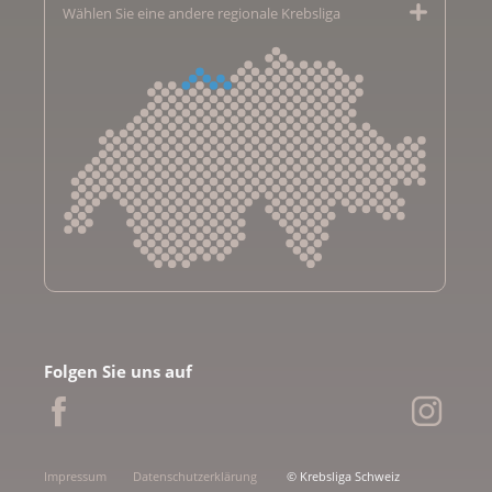
Wählen Sie eine andere regionale Krebsliga
Krebsliga Aargau
Krebsliga beider Basel
Folgen Sie uns auf
Krebsliga Bern
Krebsliga Freiburg
Ligue genevoise contre le cancer
Krebsliga Graubünden
Impressum
Datenschutzerklärung
© Krebsliga Schweiz