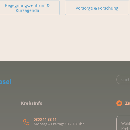
Begegnungszentrum &
Vorsorge & Forschung
Kursagenda
KrebsInfo
Z
0800 11 88 11
Wähl
Montag – Freitag: 10 – 18 Uhr
Kreb