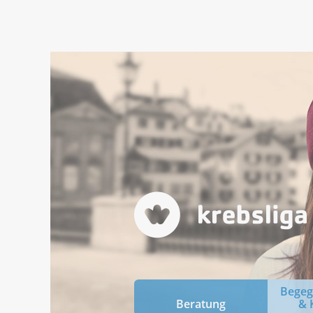
Bege
Beratung
& 