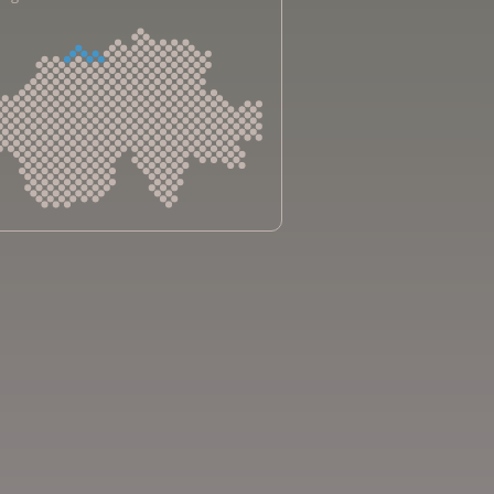
sliga Aargau
sliga beider Basel
sliga Bern
sliga Freiburg
e genevoise contre le cancer
bsliga Graubünden
e jurassienne contre le cancer
e neuchâteloise contre le cancer