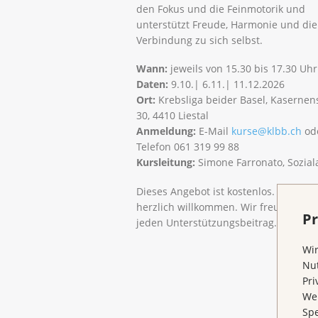
den Fokus und die Feinmotorik und
unterstützt Freude, Harmonie und die
Verbindung zu sich selbst.
Wann:
jeweils von 15.30 bis 17.30 Uhr
Daten:
9.10.| 6.11.| 11.12.2026
Ort:
Krebsliga beider Basel, Kasernen
30, 4410 Liestal
Anmeldung:
E-Mail
kurse@klbb.ch
od
Telefon 061 319 99 88
Kursleitung:
Simone Farronato, Sozial
Dieses Angebot ist kostenlos. Spende
herzlich willkommen. Wir freuen uns 
Pr
jeden Unterstützungsbeitrag.
Wir
Nut
Pri
Wen
Spe