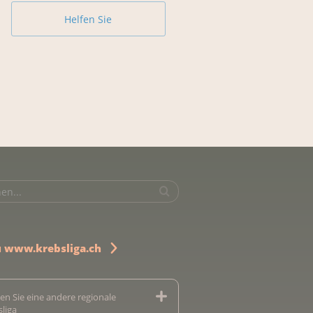
Helfen Sie
u www.krebsliga.ch
en Sie eine andere regionale
sliga