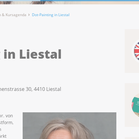
 & Kursagenda
Dot-Painting in Liestal
 in Liestal
nenstrasse 30, 4410 Liestal
pr. von
stform,
m
ärkt