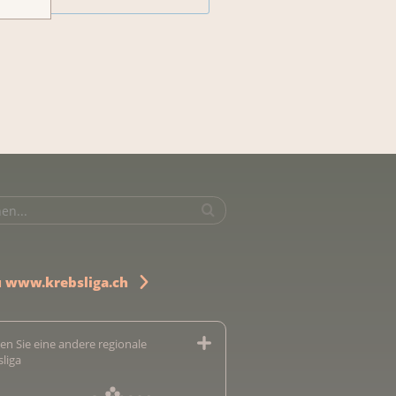
u www.krebsliga.ch
en Sie eine andere regionale
sliga