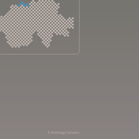
sliga Aargau
sliga beider Basel
sliga Bern
sliga Freiburg
e genevoise contre le cancer
bsliga Graubünden
e jurassienne contre le cancer
e neuchâteloise contre le cancer
sliga Ostschweiz
© Krebsliga Schweiz