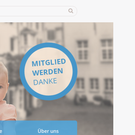
MITGLIED
WERDEN
DANKE
e
Über uns