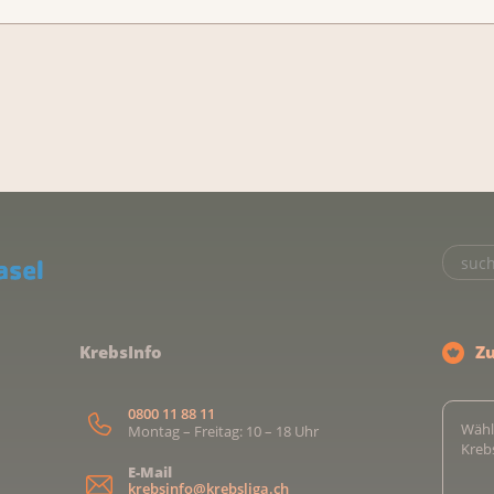
KrebsInfo
Z
0800 11 88 11
Wähl
Montag – Freitag: 10 – 18 Uhr
Kreb
E-Mail
krebsinfo@krebsliga.ch