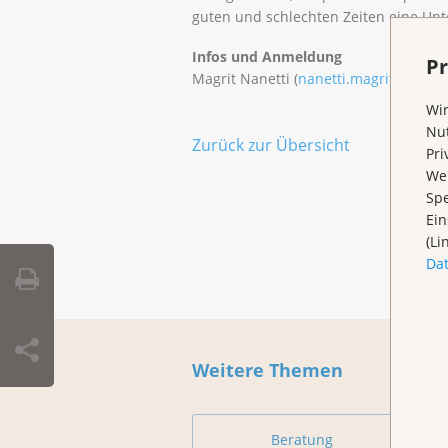
guten und schlechten Zeiten eine Unt
Infos und Anmeldung
Pr
Magrit Nanetti (
nanetti.magrit@gmail
Wir
Nut
Zurück zur Übersicht
Pri
Wen
Spe
Ein
(Li
Da
Weitere Themen
Beratung