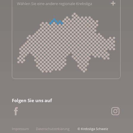
Wählen Sie eine andere regionale Krebsliga
Krebsliga Aargau
Krebsliga beider Basel
Folgen Sie uns auf
Krebsliga Bern
Krebsliga Freiburg
Ligue genevoise contre le cancer
Krebsliga Graubünden
Impressum
Datenschutzerklärung
© Krebsliga Schweiz