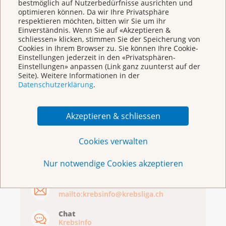
bestmöglich auf Nutzerbedürfnisse ausrichten und
optimieren können. Da wir Ihre Privatsphäre
respektieren möchten, bitten wir Sie um ihr
Einverständnis. Wenn Sie auf «Akzeptieren &
schliessen» klicken, stimmen Sie der Speicherung von
Cookies in Ihrem Browser zu. Sie können Ihre Cookie-
Einstellungen jederzeit in den «Privatsphären-
Broschüren/Shop
Einstellungen» anpassen (Link ganz zuunterst auf der
Seite). Weitere Informationen in der
Datenschutzerklärung
.
Akzeptieren & schliessen
KrebsInfo
Cookies verwalten
0800 11 88 11
Nur notwendige Cookies akzeptieren
Montag – Freitag: 10 – 18 Uhr
E-Mail
mailto:krebsinfo@krebsliga.ch
Chat
KrebsInfo