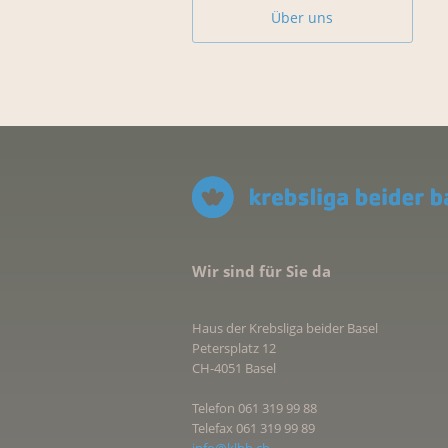
Über uns
Wir sind für Sie da
Haus der Krebsliga beider Basel
Petersplatz 12
CH-4051 Basel
Telefon 061 319 99 88
Telefax 061 319 99 89
info@klbb.ch