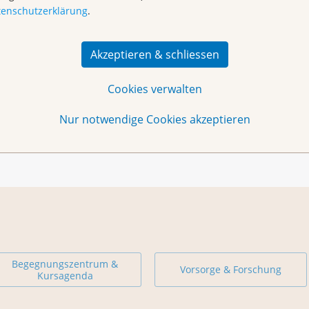
tenschutzerklärung
.
n sind herzlich willkommen. Wir freuen uns über jeden
Akzeptieren & schliessen
Cookies verwalten
Nur notwendige Cookies akzeptieren
Begegnungszentrum &
Vorsorge & Forschung
Kursagenda