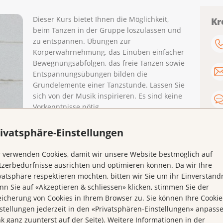
Dieser Kurs bietet Ihnen die Möglichkeit,
Kr
beim Tanzen in der Gruppe loszulassen und
zu entspannen. Übungen zur
Körperwahrnehmung, das Einüben einfacher
Bewegnungsabfolgen, das freie Tanzen sowie
Entspannungsübungen bilden die
Grundelemente einer Tanzstunde. Lassen Sie
sich von der Musik inspirieren. Es sind keine
Vorkenntnisse nötig.
Wann:
jeweils am Donnerstag von 18.00 bis
ivatsphäre-Einstellungen
19.15 Uhr
Daten:
12.3. | 16.4. | 7.5. | 9.7. | 13.8.| 17.9.
 verwenden Cookies, damit wir unsere Website bestmöglich auf
| 8.10. |12.11.| 10.12.2026
zerbedürfnisse ausrichten und optimieren können. Da wir Ihre
Ort:
Haus der Krebsliga beider Basel,
vatsphäre respektieren möchten, bitten wir Sie um ihr Einverständn
Petersplatz 12, 4051 Basel
n Sie auf «Akzeptieren & schliessen» klicken, stimmen Sie der
Anmeldung:
E-Mail
kurse@klbb.ch
oder
icherung von Cookies in Ihrem Browser zu. Sie können Ihre Cookie
Telefon 061 319 99 88
stellungen jederzeit in den «Privatsphären-Einstellungen» anpass
nk ganz zuunterst auf der Seite). Weitere Informationen in der