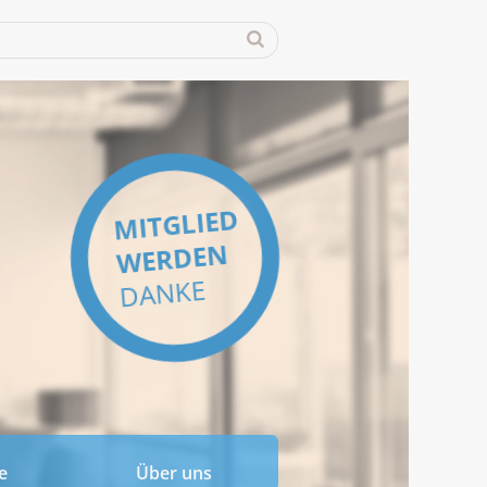
MITGLIED
WERDEN
DANKE
e
Über uns