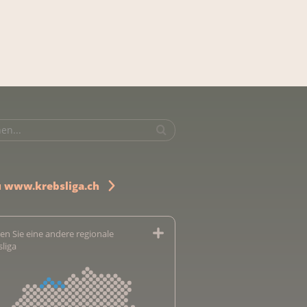
u www.krebsliga.ch
en Sie eine andere regionale
sliga