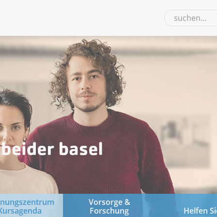
gnungszentrum
Vorsorge &
Kursagenda
Forschung
Helfen Si