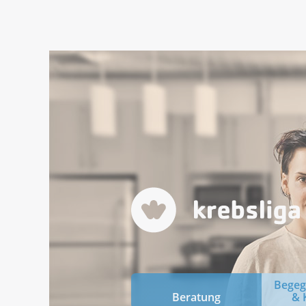
Bege
Beratung
& 