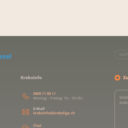
KrebsInfo
Z
0800 11 88 11
Wähl
Montag – Freitag: 10 – 18 Uhr
Kreb
E-Mail
krebsinfo@krebsliga.ch
Chat