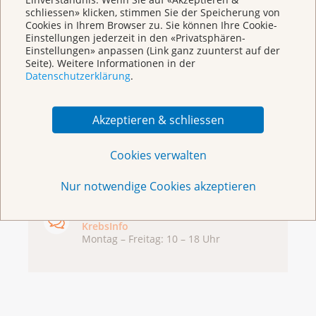
Broschüren/Shop
schliessen» klicken, stimmen Sie der Speicherung von
Cookies in Ihrem Browser zu. Sie können Ihre Cookie-
Einstellungen jederzeit in den «Privatsphären-
Einstellungen» anpassen (Link ganz zuunterst auf der
Seite). Weitere Informationen in der
Datenschutzerklärung
.
KrebsInfo
Akzeptieren & schliessen
0800 11 88 11
Montag – Freitag: 10 – 18 Uhr
Cookies verwalten
E-Mail
Nur notwendige Cookies akzeptieren
mailto:krebsinfo@krebsliga.ch
Chat
KrebsInfo
Montag – Freitag: 10 – 18 Uhr