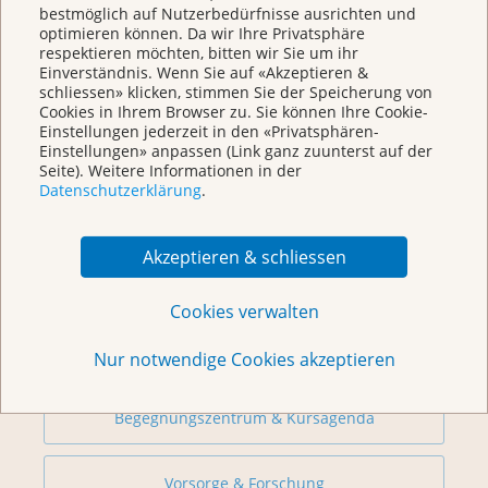
KrebsInfo
bestmöglich auf Nutzerbedürfnisse ausrichten und
Montag – Freitag: 10 – 18 Uhr
optimieren können. Da wir Ihre Privatsphäre
respektieren möchten, bitten wir Sie um ihr
Einverständnis. Wenn Sie auf «Akzeptieren &
schliessen» klicken, stimmen Sie der Speicherung von
Cookies in Ihrem Browser zu. Sie können Ihre Cookie-
Einstellungen jederzeit in den «Privatsphären-
Einstellungen» anpassen (Link ganz zuunterst auf der
Seite). Weitere Informationen in der
Datenschutzerklärung
.
Akzeptieren & schliessen
Weitere Themen
Cookies verwalten
Beratung
Nur notwendige Cookies akzeptieren
Begegnungszentrum & Kursagenda
Vorsorge & Forschung