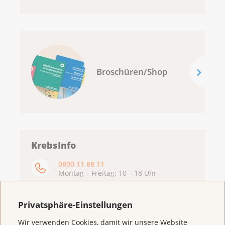
Broschüren/Shop
KrebsInfo
0800 11 88 11
Montag – Freitag: 10 – 18 Uhr
E-Mail
mailto:krebsinfo@krebsliga.ch
Privatsphäre-Einstellungen
Chat
Wir verwenden Cookies, damit wir unsere Website