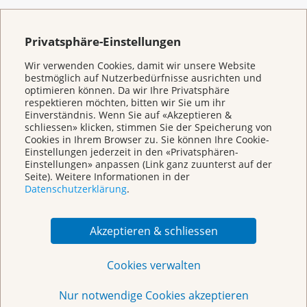
KrebsInfo
Privatsphäre-Einstellungen
0800 11 88 11
Wir verwenden Cookies, damit wir unsere Website
Montag – Freitag: 10 – 18 Uhr
bestmöglich auf Nutzerbedürfnisse ausrichten und
optimieren können. Da wir Ihre Privatsphäre
E-Mail
respektieren möchten, bitten wir Sie um ihr
mailto:krebsinfo@krebsliga.ch
Einverständnis. Wenn Sie auf «Akzeptieren &
schliessen» klicken, stimmen Sie der Speicherung von
Chat
Cookies in Ihrem Browser zu. Sie können Ihre Cookie-
KrebsInfo
Einstellungen jederzeit in den «Privatsphären-
Montag – Freitag: 10 – 18 Uhr
Einstellungen» anpassen (Link ganz zuunterst auf der
Seite). Weitere Informationen in der
Datenschutzerklärung
.
Akzeptieren & schliessen
Cookies verwalten
Nur notwendige Cookies akzeptieren